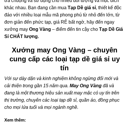
ưa chuộng và sử dụng cho nhiều đối tượng và mục đích
khác nhau. Bạn đang cần mua
Tạp Dề giá sỉ
, thiết kế độc
đáo với nhiều loại mẫu mã phong phú từ nhỏ đến lớn, từ
đơn giản đến phức tạp, giá RẺ bất ngờ, hãy đến ngay
xưởng may
Ong Vàng
– điểm đến tin cậy cho
Tạp Dề Giá
Sỉ CHẤT lượng.
Xưởng may Ong Vàng – chuyên
cung cấp các loại tạp dề giá sỉ uy
tín
Với sự dày dặn và kinh nghiệm không ngừng đổi mới và
cải thiện trong gần 15 năm qua.
May Ong Vàng
đã và
đang là một thương hiệu sản xuất may mặc có uy tín trên
thị trường, chuyên các loại tạp dề sỉ, quần áo, đồng phục
cho mọi lứa tuổi và mọi ngành nghề.
Xem thêm: