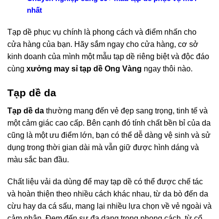
nhất
Tạp dề phục vụ chính là phong cách và điểm nhấn cho
cửa hàng của bạn. Hãy sắm ngay cho cửa hàng, cơ sở
kinh doanh của mình một mẫu tạp dề riêng biệt và độc đáo
cùng
xưởng may sỉ tạp dề Ong Vàng
ngay thôi nào.
Tạp dề da
Tạp dề da
thường mang đến vẻ đẹp sang trọng, tinh tế và
một cảm giác cao cấp. Bên cạnh đó tính chất bền bỉ của da
cũng là một ưu điểm lớn, bạn có thể dễ dàng vệ sinh và sử
dụng trong thời gian dài mà vẫn giữ được hình dáng và
màu sắc ban đầu.
Chất liệu vải da dùng để may tạp dề có thể được chế tác
và hoàn thiện theo nhiều cách khác nhau, từ da bò đến da
cừu hay da cá sấu, mang lại nhiều lựa chọn về vẻ ngoài và
cảm nhận. Đem đến sự đa dạng trong phong cách, từ cổ