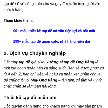
tạp dề sẽ vô cùng chỉn chu và gây được ấn tượng tốt với
khách hàng.
Tham khảo thêm:
99+ mẫu thiết kế tạp dề có sẵn tiện lợi và bắt mắt
299+ mẫu tạp dề quán cafe, nhà hàng hiện đại
2. Dịch vụ chuyên nghiệp
Đ
ặt may
tạp dề
giá sỉ tại
xưởng sỉ tạp dề Ong Vàng
là
một lựa chọn hoàn hảo và sáng suốt. Bạn sẽ được phục vụ
từ A đến Z, bạn chỉ việc yêu cầu và nhận xét, phần còn lại
để chúng tôi lo.
May Ong Vàng
– tận tâm, có tầm và uy tín
chắc chắn sẽ làm bạn hài lòng
.
Thiết kế tạp dề miễn phí
Độc quyền dành riêng cho khách hàng khi may sản phẩm