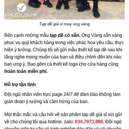
Tạp dề giá sỉ may ong vàng
Bên cạnh những mẫu
tạp dề có sẵn
, Ong Vàng sẵn sàng
phục vụ quý khách hàng trong việc phác họa yêu cầu, thực
hiện ý tưởng. Chúng tôi sẽ gửi mẫu thiết kế tạp dề sau khi
lắng nghe mong muốn của bạn và điều chỉnh đến khi nào
bạn ưng ý. Bao gồm cả thiết kế logo cho cửa hàng cũng
hoàn toàn miễn phí.
Hỗ trợ tận tình
Đội ngũ nhân viên trực page 24/7 để đảm bảo không làm
gián đoạn ý tưởng và cảm hứng của bạn.
Mọi thắc mắc và câu hỏi về sản phẩm tạp dề giá sỉ xin gửi
về cho chúng tôi qua hotline, zalo:
034.7973.886
. Đội ngũ
chuyên viên tư vấn có kinh nghiệm dày dặn và có chuyên