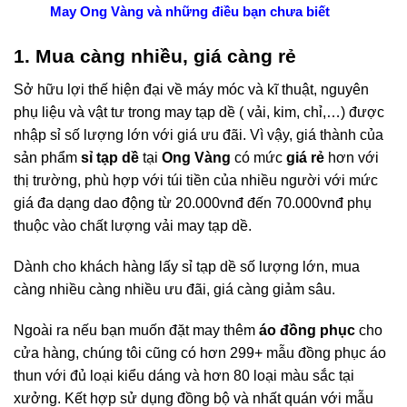
May Ong Vàng và những điều bạn chưa biết
1. Mua càng nhiều, giá càng rẻ
Sở hữu lợi thế hiện đại về máy móc và kĩ thuật, nguyên
phụ liệu và vật tư trong may tạp dề ( vải, kim, chỉ,…) được
nhập sỉ số lượng lớn với giá ưu đãi. Vì vậy, giá thành của
sản phẩm
sỉ tạp dề
tại
Ong Vàng
có mức
giá rẻ
hơn với
thị trường, phù hợp với túi tiền của nhiều người với mức
giá đa dạng dao động từ 20.000vnđ đến 70.000vnđ phụ
thuộc vào chất lượng vải may tạp dề.
Dành cho khách hàng lấy sỉ tạp dề số lượng lớn, mua
càng nhiều càng nhiều ưu đãi, giá càng giảm sâu.
Ngoài ra nếu bạn muốn đặt may thêm
áo đồng phục
cho
cửa hàng, chúng tôi cũng có hơn 299+ mẫu đồng phục áo
thun với đủ loại kiểu dáng và hơn 80 loại màu sắc tại
xưởng. Kết hợp sử dụng đồng bộ và nhất quán với mẫu