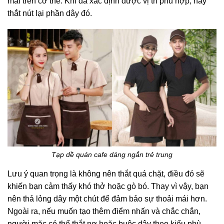
mái trên cơ thể. Khi đã xác định được vị trí phù hợp, hãy
thắt nút lại phần dây đó.
Tạp dề quán cafe dáng ngắn trẻ trung
Lưu ý quan trọng là không nên thắt quá chặt, điều đó sẽ
khiến bạn cảm thấy khó thở hoặc gò bó. Thay vì vậy, bạn
nên thả lỏng dây một chút để đảm bảo sự thoải mái hơn.
Ngoài ra, nếu muốn tạo thêm điểm nhấn và chắc chắn,
người mặc có thể thắt nơ hoặc buộc dây theo kiểu phù