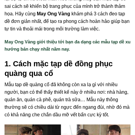
sai cách sẽ khiến bộ trang phục của mình trở thành thảm
họa. Hãy cùng
May Ong Vàng
khám phá 3 cách đeo tạp
dề đơn giản nhất, để tạo ra phong cách hoàn hảo giúp bạn
tự tin và thoải mái trong môi trường làm việc.
May Ong Vàng giới thiệu tới bạn đa dạng các mẫu tạp dề xu
hướng bán chạy nhất năm nay.
1. Cách mặc tạp dề đồng phục
quàng qua cổ
Mẫu tạp dề quàng cổ đã không còn xa lạ gì với nhiều
người, bạn có thể thấy thiết kế này ở nhiều nơi: nhà hàng,
quán ăn, quán cà phê, quán trà sữa… Mẫu này thông
thường sẽ có chiều dài từ ngực đến ngang đùi, nhờ đó mà
có khả năng che chắn dầu mỡ vết bẩn cực kỳ tốt.