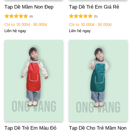
Tạp Dề Mầm Non Đẹp
Tạp Dề Trẻ Em Giá Rẻ
(6)
(5)
Được xếp
Được xếp
Chỉ từ 30.000đ - 90.000đ
Chỉ từ 30.000đ - 90.000đ
hạng
5.00
hạng
5.00
Liên hệ ngay
Liên hệ ngay
5 sao
5 sao
Tạp Dề Trẻ Em Màu Đỏ
Tạp Dề Cho Trẻ Mầm Non