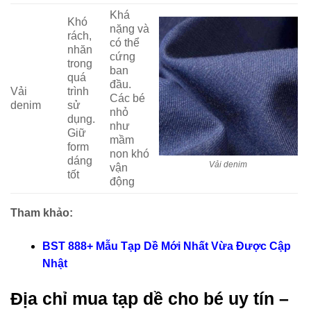
Khá
Khó
nặng và
rách,
có thể
nhăn
cứng
trong
ban
quá
đầu.
Vải
trình
Các bé
denim
sử
nhỏ
dụng.
như
Giữ
mầm
form
non khó
dáng
Vải denim
vận
tốt
động
Tham khảo:
BST 888+ Mẫu Tạp Dề Mới Nhất Vừa Được Cập
Nhật
Địa chỉ mua tạp dề cho bé uy tín –