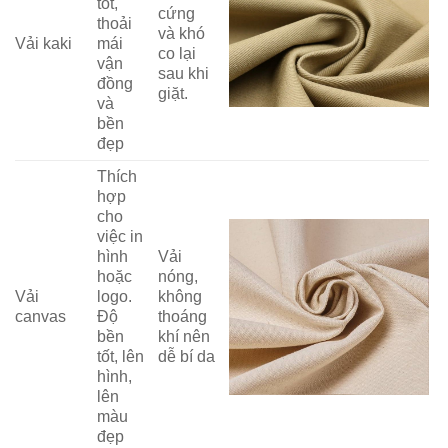
tốt,
cứng
thoải
và khó
Vải kaki
mái
co lại
vận
sau khi
đồng
giặt.
và
bền
đẹp
Thích
hợp
cho
việc in
hình
Vải
hoặc
nóng,
Vải
logo.
không
canvas
Độ
thoáng
bền
khí nên
tốt, lên
dễ bí da
hình,
lên
màu
đẹp