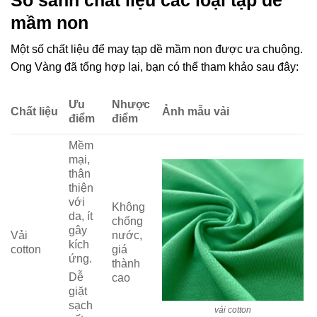
mầm non
Một số chất liệu để may tạp dề mầm non được ưa chuộng.
Ong Vàng đã tổng hợp lại, bạn có thể tham khảo sau đây:
Ưu
Nhược
Chất liệu
Ảnh mẫu vải
điểm
điểm
Mềm
mại,
thân
thiện
với
Không
da, ít
chống
gây
Vải
nước,
kích
cotton
giá
ứng.
thành
Dễ
cao
giặt
sạch
vải cotton