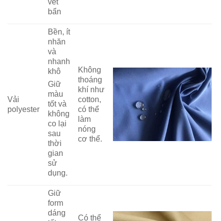
vết
bẩn
Bền, ít
nhăn
và
nhanh
Không
khô
thoáng
Giữ
khí như
màu
Vải
cotton,
tốt và
polyester
có thể
không
làm
co lại
nóng
sau
cơ thể.
thời
gian
sử
dụng.
Giữ
form
dáng
Có thể