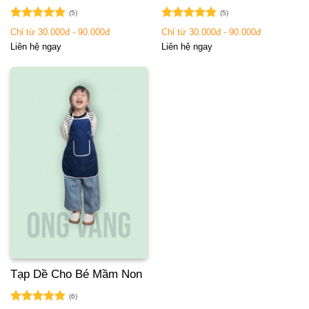
(5)
(5)
Được xếp
Được xếp
Chỉ từ 30.000đ - 90.000đ
Chỉ từ 30.000đ - 90.000đ
hạng
5.00
hạng
5.00
Liên hệ ngay
Liên hệ ngay
5 sao
5 sao
Tạp Dề Cho Bé Mầm Non
(6)