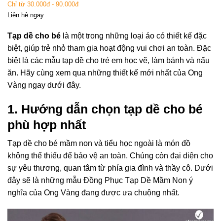
Được xếp
Chỉ từ 30.000đ - 90.000đ
hạng
4.83
Liên hệ ngay
5 sao
Tạp dề cho bé
là một trong những loại áo có thiết kế đặc
biệt, giúp trẻ nhỏ tham gia hoạt động vui chơi an toàn. Đặc
biệt là các mẫu tạp dề cho trẻ em học vẽ, làm bánh và nấu
ăn. Hãy cùng xem qua những thiết kế mới nhất của Ong
Vàng ngay dưới đây.
1. Hướng dẫn chọn tạp dề cho bé
phù hợp nhất
Tạp dề cho bé mầm non và tiểu học ngoài là món đồ
không thể thiếu để bảo vệ an toàn. Chúng còn đại diện cho
sự yêu thương, quan tâm từ phía gia đình và thầy cô. Dưới
đây sẽ là những mẫu Đồng Phục Tạp Dề Mầm Non ý
nghĩa của Ong Vàng đang được ưa chuộng nhất.