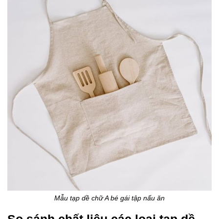
Mẫu tạp dề chữ A bé gái tập nấu ăn
So sánh chất liệu các loại tạp dề