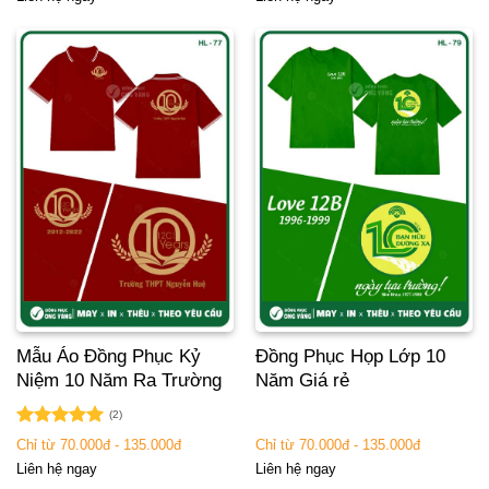
Mẫu Áo Đồng Phục Kỷ
Đồng Phục Họp Lớp 10
Niệm 10 Năm Ra Trường
Năm Giá rẻ
(2)
Được xếp
Chỉ từ 70.000đ - 135.000đ
Chỉ từ 70.000đ - 135.000đ
hạng
5.00
Liên hệ ngay
Liên hệ ngay
5 sao