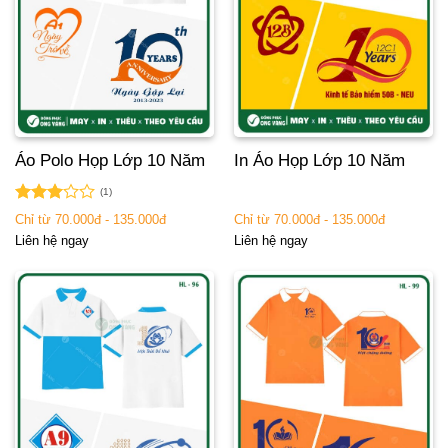
Áo Polo Họp Lớp 10 Năm
In Áo Họp Lớp 10 Năm
(1)
Được
Chỉ từ 70.000đ - 135.000đ
Chỉ từ 70.000đ - 135.000đ
xếp
Liên hệ ngay
Liên hệ ngay
hạng
3.00
5
sao