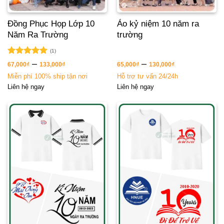
Đồng Phục Họp Lớp 10
Áo kỷ niệm 10 năm ra
Năm Ra Trường
trường
(1)
Được xếp
–
–
67,000
₫
133,000
₫
65,000
₫
130,000
₫
hạng
5.00
Miễn phí 100% ship tận nơi
Hỗ trợ tư vấn 24/24h
5 sao
Liên hệ ngay
Liên hệ ngay