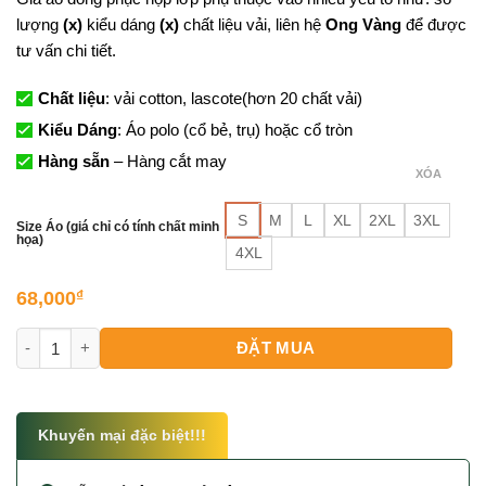
lượng
(x)
kiểu dáng
(x)
chất liệu vải, liên hệ
Ong Vàng
để được
tư vấn chi tiết.
Chất liệu
: vải cotton, lascote(hơn 20 chất vải)
Kiểu Dáng
: Áo polo (cổ bẻ, trụ) hoặc cổ tròn
Hàng sẵn
– Hàng cắt may
XÓA
S
M
L
XL
2XL
3XL
Size Áo (giá chỉ có tính chất minh
họa)
4XL
68,000
₫
Áo Lớp Kỷ Niệm 10 Năm Ra Trường số lượng
ĐẶT MUA
Khuyến mại đặc biệt!!!