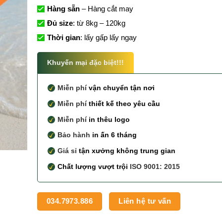
Hàng sẵn
– Hàng cắt may
Đủ size
: từ 8kg – 120kg
Thời gian
: lấy gấp lấy ngay
Khuyến mại đặc biệt!!!
Miễn phí
vận chuyển tận nơi
Miễn phí
thiết kế theo yêu cầu
Miễn phí
in thêu logo
Bảo hành
in ấn 6 tháng
Giá sỉ
tận xưởng không trung gian
Chất lượng vượt trội
ISO 9001: 2015
034.7973.886
Liên hệ tư vấn