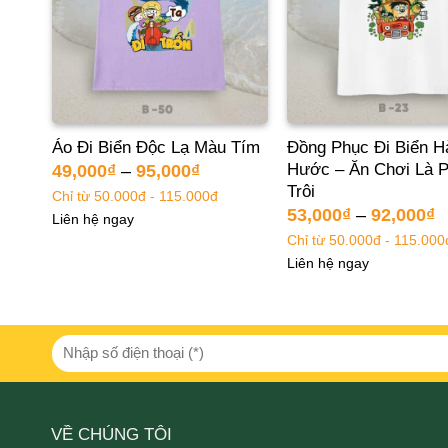
n
Áo Đi Biển Độc Lạ Màu Tím
Đồng Phục Đi Biển H
Hước – Ăn Chơi Là P
49,000
₫
–
95,000
₫
Trôi
Chỉ từ 50.000đ - 115.000đ
53,000
₫
–
92,000
₫
Liên hệ ngay
Chỉ từ 50.000đ - 115.000
Liên hệ ngay
VỀ CHÚNG TÔI