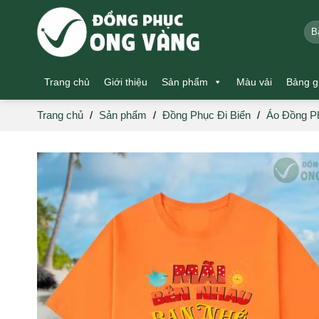
Skip
to
Tìm
kiế
content
Trang chủ
Giới thiệu
Sản phẩm
Màu vải
Bảng g
Trang chủ
/
Sản phẩm
/
Đồng Phục Đi Biển
/
Áo Đồng Ph