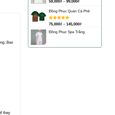
59,000
₫
–
99,000
₫
Đồng Phục Quán Cà Phê
Được xếp
75,000
₫
–
145,000
₫
hạng
5.00
5 sao
Đồng Phục Spa Trắng
ộng. Bao
hể thay