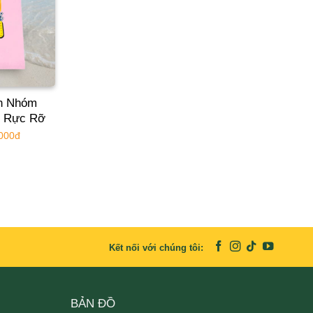
ển Nhóm
i Rực Rỡ
.000đ
Kết nối với chúng tôi:
BẢN ĐỒ