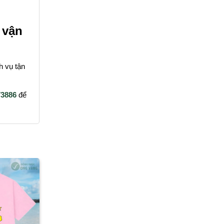
 vận
h vụ tận
73886
để