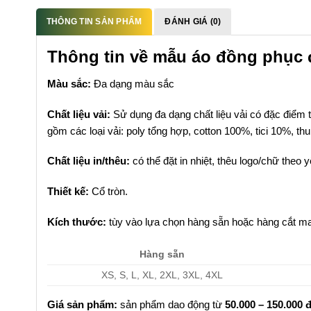
THÔNG TIN SẢN PHẨM
ĐÁNH GIÁ (0)
Thông tin về mẫu áo đồng phục 
Màu sắc:
Đa dạng màu sắc
Chất liệu vải:
Sử dụng đa dạng chất liệu vải có đặc điểm t
gồm các loại vải: poly tổng hợp, cotton 100%, tici 10%, t
Chất liệu in/thêu:
có thể đặt in nhiệt, thêu logo/chữ theo 
Thiết kế:
Cổ tròn.
Kích thước:
tùy vào lựa chọn hàng sẵn hoặc hàng cắt ma
Hàng sẵn
XS, S, L, XL, 2XL, 3XL, 4XL
Giá sản phẩm:
sản phẩm dao động từ
50.000 – 150.000 