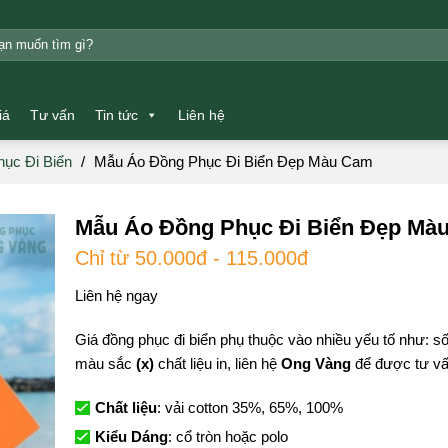
m:
iá
Tư vấn
Tin tức
Liên hệ
ục Đi Biển
/
Mẫu Áo Đồng Phục Đi Biển Đẹp Màu Cam
Mẫu Áo Đồng Phục Đi Biển Đẹp Mà
Chỉ từ 50.000đ - 115.000đ
Liên hệ ngay
Giá đồng phục đi biển phụ thuộc vào nhiều yếu tố như: 
màu sắc
(x)
chất liệu in, liên hệ
Ong Vàng
để được tư vấn
Chất liệu
: vải cotton 35%, 65%, 100%
Kiểu Dáng
: cổ tròn hoặc polo