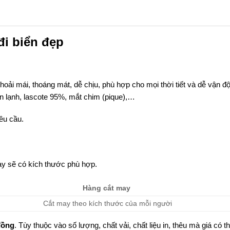
đi biển đẹp
hoải mái, thoáng mát, dễ chịu, phù hợp cho mọi thời tiết và dễ vận đ
hun lạnh, lascote 95%, mắt chim (pique),…
yêu cầu.
y sẽ có kích thước phù hợp.
Hàng cắt may
Cắt may theo kích thước của mỗi người
đồng
. Tùy thuộc vào số lượng, chất vải, chất liệu in, thêu mà giá có t