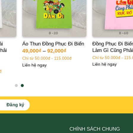
ài
Áo Thun Đồng Phục Đi Biển
Đồng Phục Đi Bi
hải
Làm Gì Cũng Phả
49,000
₫
–
92,000
₫
Chỉ từ 50.000đ - 115
Chỉ từ 50.000đ - 115.000đ
Liên hệ ngay
Liên hệ ngay
đ
CHÍNH SÁCH CHUNG