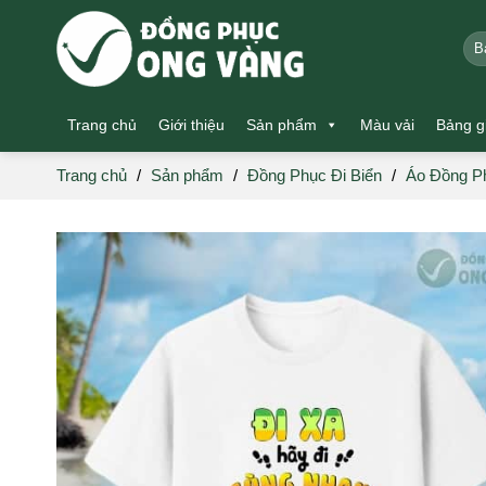
Skip
to
Tìm
kiế
content
Trang chủ
Giới thiệu
Sản phẩm
Màu vải
Bảng g
Trang chủ
/
Sản phẩm
/
Đồng Phục Đi Biển
/
Áo Đồng Ph