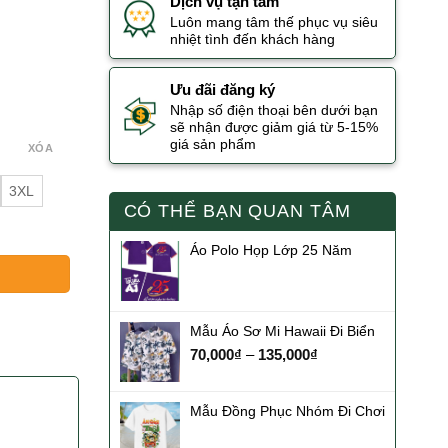
Dịch vụ tận tâm
Luôn mang tâm thế phục vụ siêu
nhiệt tình đến khách hàng
Ưu đãi đăng ký
Nhập số điện thoại bên dưới bạn
sẽ nhận được giảm giá từ 5-15%
giá sản phẩm
XÓA
3XL
CÓ THỂ BẠN QUAN TÂM
Áo Polo Họp Lớp 25 Năm
Mẫu Áo Sơ Mi Hawaii Đi Biển
70,000
₫
–
135,000
₫
Mẫu Đồng Phục Nhóm Đi Chơi