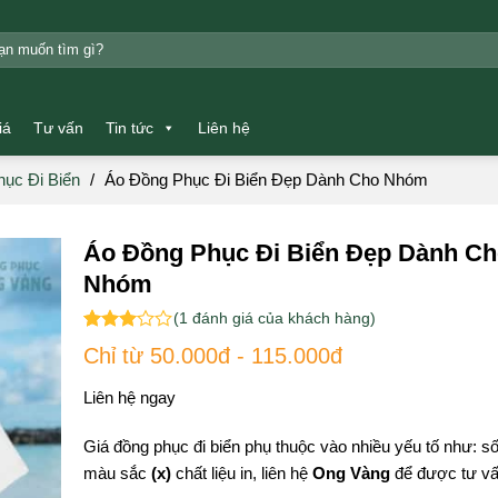
m:
iá
Tư vấn
Tin tức
Liên hệ
ục Đi Biển
/
Áo Đồng Phục Đi Biển Đẹp Dành Cho Nhóm
Áo Đồng Phục Đi Biển Đẹp Dành C
Nhóm
(
1
đánh giá của khách hàng)
3.00
1
Chỉ từ 50.000đ - 115.000đ
trên 5
dựa
Liên hệ ngay
trên
đánh
giá
Giá đồng phục đi biển phụ thuộc vào nhiều yếu tố như: 
màu sắc
(x)
chất liệu in, liên hệ
Ong Vàng
để được tư vấn