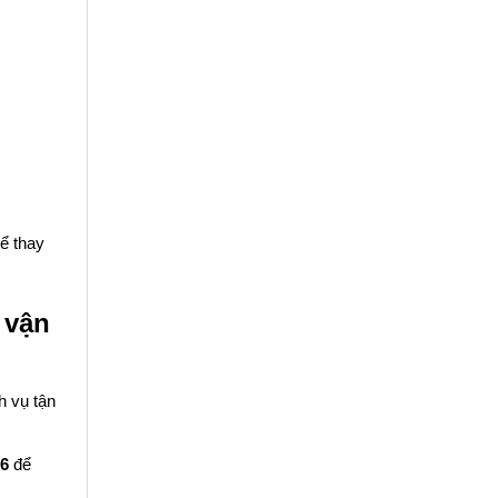
hể thay
 vận
h vụ tận
86
để