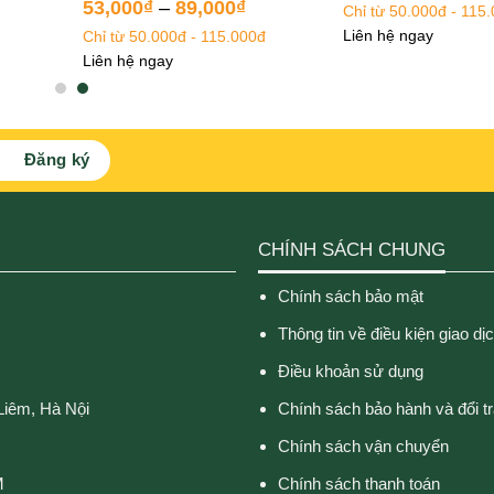
Được xếp
Được xếp
53,000
₫
–
89,000
₫
Chỉ từ 50.000đ - 115
hạng
5.00
hạng
5.00
Liên hệ ngay
Chỉ từ 50.000đ - 115.000đ
5 sao
5 sao
Liên hệ ngay
CHÍNH SÁCH CHUNG
Chính sách bảo mật
Thông tin về điều kiện giao dị
Điều khoản sử dụng
Liêm, Hà Nội
Chính sách bảo hành và đổi t
Chính sách vận chuyển
M
Chính sách thanh toán