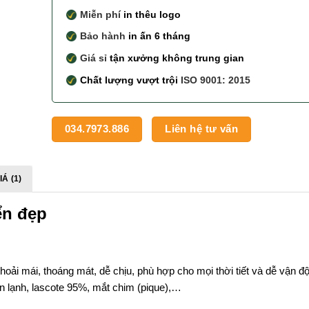
Miễn phí
in thêu logo
Bảo hành
in ấn 6 tháng
Giá sỉ
tận xưởng không trung gian
Chất lượng vượt trội
ISO 9001: 2015
034.7973.886
Liên hệ tư vấn
Á (1)
ển đẹp
hoải mái, thoáng mát, dễ chịu, phù hợp cho mọi thời tiết và dễ vận đ
hun lạnh, lascote 95%, mắt chim (pique),…