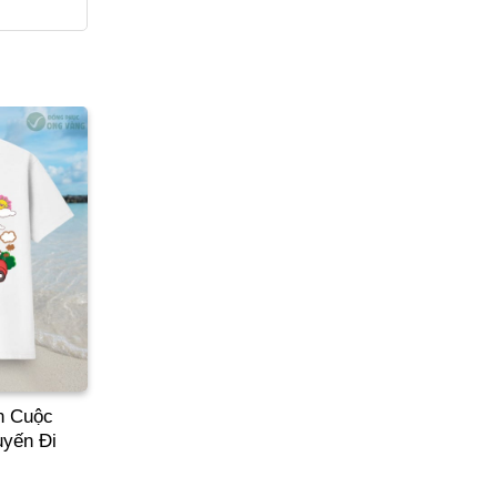
n Cuộc
yến Đi