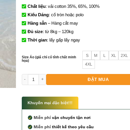
Chất liệu
: vải cotton 35%, 65%, 100%
Kiểu Dáng
: cổ tròn hoặc polo
Hàng sẵn
– Hàng cắt may
Đủ size
: từ 8kg – 120kg
Thời gian
: lấy gấp lấy ngay
S
M
L
XL
2XL
Size Áo (giá chỉ có tính chất minh
họa)
4XL
Áo Đồng Phục Đi Biển Đẹp Dành Cho Nhóm số lượng
ĐẶT MUA
Khuyến mại đặc biệt!!!
Miễn phí
vận chuyển tận nơi
Miễn phí
thiết kế theo yêu cầu