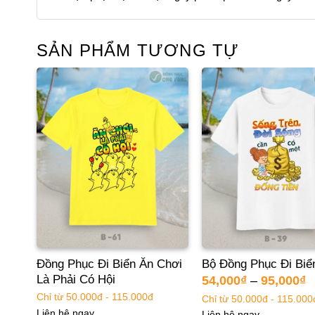
SẢN PHẨM TƯƠNG TỰ
Đồng Phục Đi Biển Ăn Chơi
Bộ Đồng Phục Đi Biể
Là Phải Có Hội
54,000
₫
–
95,000
₫
Chỉ từ 50.000đ - 115.000đ
Chỉ từ 50.000đ - 115.000
Liên hệ ngay
Liên hệ ngay