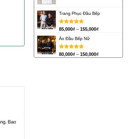
Trang Phục Đầu Bếp
Được xếp
85,000
₫
–
155,000
₫
hạng
5.00
5 sao
Áo Đầu Bếp Nữ
Được xếp
80,000
₫
–
150,000
₫
hạng
5.00
5 sao
ộng. Bao