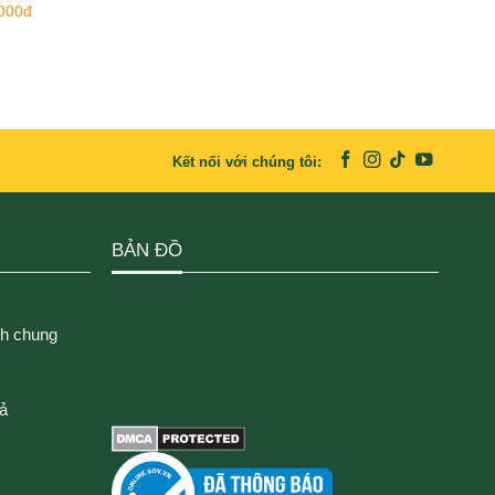
.000đ
Kết nối với chúng tôi:
BẢN ĐỒ
ch chung
rả