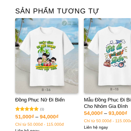
SẢN PHẨM TƯƠNG TỰ
ơn
Đồng Phục Nữ Đi Biển
Mẫu Đồng Phục Đi B
n
Cho Nhóm Gia Đình
(1)
54,000
₫
–
93,000
₫
Được xếp
51,000
₫
–
94,000
₫
hạng
5.00
Chỉ từ 50.000đ - 115.000
Chỉ từ 50.000đ - 115.000đ
5 sao
Liên hệ ngay
Liên hệ ngay