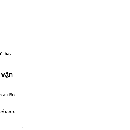
hể thay
 vận
h vụ tận
để được