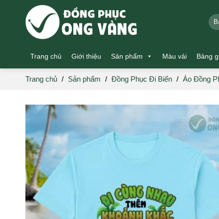
Skip
to
Tìm
kiế
content
Trang chủ
Giới thiệu
Sản phẩm
Màu vải
Bảng g
Trang chủ
/
Sản phẩm
/
Đồng Phục Đi Biển
/
Áo Đồng Ph