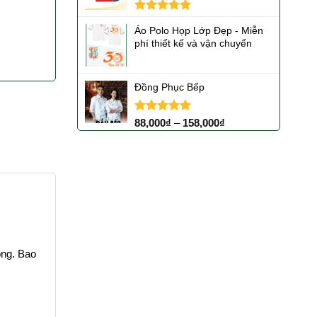
Được xếp
Áo Polo Họp Lớp Đẹp - Miễn
hạng
5.00
phí thiết kế và vận chuyển
5 sao
Đồng Phục Bếp
Được xếp
88,000
₫
–
158,000
₫
hạng
5.00
5 sao
ộng. Bao