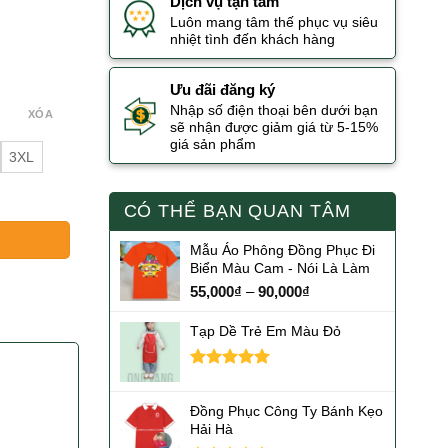
Dịch vụ tận tâm
Luôn mang tâm thế phục vụ siêu
nhiệt tình đến khách hàng
Ưu đãi đăng ký
Nhập số điện thoại bên dưới bạn
XÓA
sẽ nhận được giảm giá từ 5-15%
giá sản phẩm
3XL
CÓ THỂ BẠN QUAN TÂM
ầu số lượng
Mẫu Áo Phông Đồng Phục Đi
Biển Màu Cam - Nói Là Làm
55,000
₫
–
90,000
₫
Tạp Dề Trẻ Em Màu Đỏ
Được xếp
hạng
5.00
Đồng Phục Công Ty Bánh Kẹo
5 sao
Hải Hà