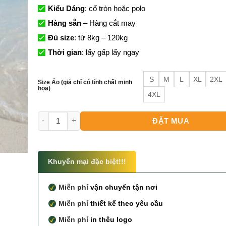
Kiểu Dáng
: cổ tròn hoặc polo
Hàng sẵn
– Hàng cắt may
Đủ size
: từ 8kg – 120kg
Thời gian
: lấy gấp lấy ngay
S
M
L
XL
2XL
Size Áo (giá chỉ có tính chất minh
họa)
4XL
Đồng Phục Mặc Đi Biển - In và sửa slogan theo yêu c
ĐẶT MUA
Khuyến mại đặc biệt!!!
Miễn phí
vận chuyển tận nơi
Miễn phí
thiết kế theo yêu cầu
Miễn phí
in thêu logo