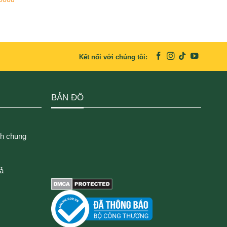
Kết nối với chúng tôi:
BẢN ĐỒ
ch chung
rả