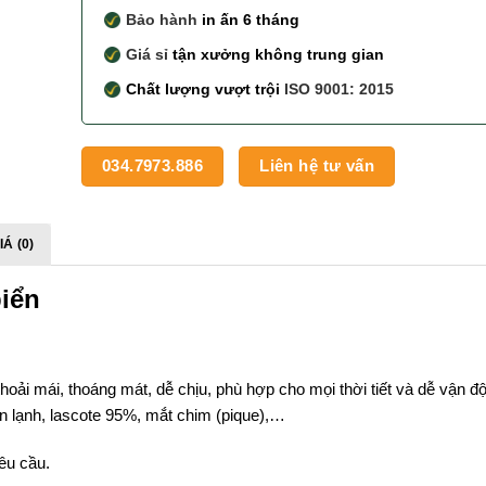
Bảo hành
in ấn 6 tháng
Giá sỉ
tận xưởng không trung gian
Chất lượng vượt trội
ISO 9001: 2015
034.7973.886
Liên hệ tư vấn
Á (0)
biển
hoải mái, thoáng mát, dễ chịu, phù hợp cho mọi thời tiết và dễ vận đ
hun lạnh, lascote 95%, mắt chim (pique),…
yêu cầu.