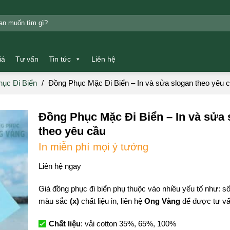
m:
iá
Tư vấn
Tin tức
Liên hệ
ục Đi Biển
/
Đồng Phục Mặc Đi Biển – In và sửa slogan theo yêu 
Đồng Phục Mặc Đi Biển – In và sửa 
theo yêu cầu
In miễn phí mọi ý tưởng
Liên hệ ngay
Giá đồng phục đi biển phụ thuộc vào nhiều yếu tố như: 
màu sắc
(x)
chất liệu in, liên hệ
Ong Vàng
để được tư vấn
Chất liệu
: vải cotton 35%, 65%, 100%