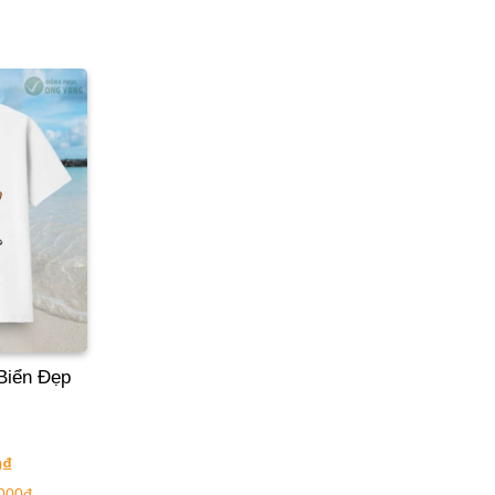
Biển Đẹp
0
₫
.000đ