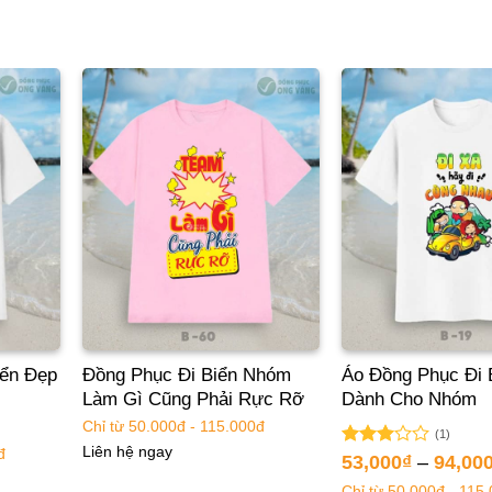
iển Đẹp
Đồng Phục Đi Biển Nhóm
Áo Đồng Phục Đi 
Làm Gì Cũng Phải Rực Rỡ
Dành Cho Nhóm
Chỉ từ 50.000đ - 115.000đ
(1)
Liên hệ ngay
đ
Được
53,000
₫
–
94,00
xếp
Chỉ từ 50.000đ - 115