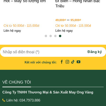
Hot – May số lượng lớn
Đi Biển – Hồng Nhan Bạc
Triệu
–
49,000
₫
95,000
₫
Chỉ từ 50.000đ - 115.000đ
Chỉ từ 50.000đ - 115.000đ
Liên hệ ngay
Liên hệ ngay
Kết nối với chúng tôi:
VỀ CHÚNG TÔI
Công Ty TNHH Thương Mại & Sản Xuất May Ong Vàng
Liên hệ: 034.7973.886