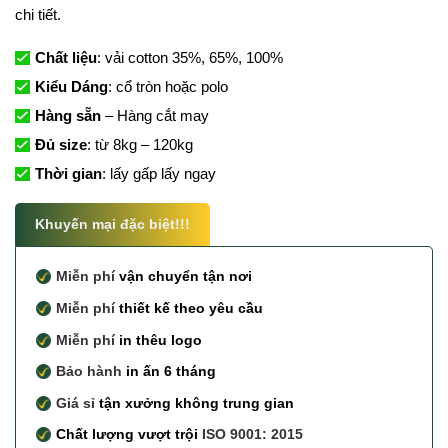
chi tiết.
Chất liệu
: vải cotton 35%, 65%, 100%
Kiểu Dáng
: cổ tròn hoặc polo
Hàng sẵn
– Hàng cắt may
Đủ size
: từ 8kg – 120kg
Thời gian
: lấy gấp lấy ngay
Khuyến mại đặc biệt!!!
Miễn phí
vận chuyển tận nơi
Miễn phí
thiết kế theo yêu cầu
Miễn phí
in thêu logo
Bảo hành
in ấn 6 tháng
Giá sỉ
tận xưởng không trung gian
Chất lượng vượt trội
ISO 9001: 2015