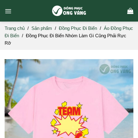
Skip
to
content
Trang chủ
/
Sản phẩm
/
Đồng Phục Đi Biển
/
Áo Đồng Phục
Đi Biển
/
Đồng Phục Đi Biển Nhóm Làm Gì Cũng Phải Rực
Rỡ