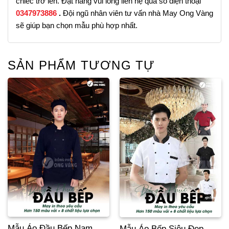
chiếc trở lên. Đặt hàng vui lòng liên hệ qua số điện thoại
0347973886
.
Đội ngũ nhân viên tư vấn nhà May Ong Vàng
sẽ giúp bạn chọn mẫu phù hợp nhất.
SẢN PHẨM TƯƠNG TỰ
Mẫu Áo Đầu Bếp Nam
Mẫu Áo Bếp Siêu Đẹp