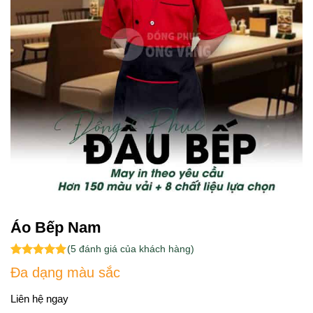
Áo Bếp Nam
(
5
đánh giá của khách hàng)
5.00
5
trên 5
Đa dạng màu sắc
dựa trên
đánh giá
Liên hệ ngay