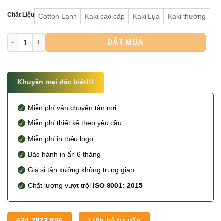
Chất Liệu
Cotton Lạnh
Kaki cao cấp
Kaki Lụa
Kaki thường
Áo Bếp Nam số lượng
ĐẶT MUA
Khuyến mại đặc biệt!!!
Miễn phí vận chuyển tận nơi
Miễn phí thiết kế theo yêu cầu
Miễn phí in thêu logo
Bảo hành in ấn 6 tháng
Giá sỉ tận xưởng không trung gian
Chất lượng vượt trội
ISO 9001: 2015
034.7973.886
Liên hệ tư vấn