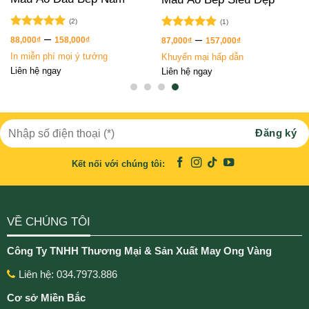
(2)
(1)
Được xếp
–
Được xếp
–
88,000
₫
158,000
₫
87,000
₫
157,000
₫
hạng
5.00
hạng
5.00
In miễn phí mọi ý tưởng
Khuyến mại hấp dẫn
5 sao
5 sao
Liên hệ ngay
Liên hệ ngay
Kết nối với chúng tôi:
VỀ CHÚNG TÔI
Công Ty TNHH Thương Mại & Sản Xuất May Ong Vàng
Liên hệ: 034.7973.886
Cơ sở Miền Bắc