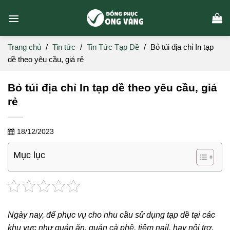
Skip
to
content
Trang chủ
/
Tin tức
/
Tin Tức Tạp Dề
/
Bỏ túi địa chỉ In tạp
dề theo yêu cầu, giá rẻ
Bỏ túi địa chỉ In tạp dề theo yêu cầu, giá
rẻ
18/12/2023
Mục lục
Ngày nay, để phục vụ cho nhu cầu sử dụng tạp dề tại các
khu vực như quán ăn, quán cà phê, tiệm nail, hay nội trợ,