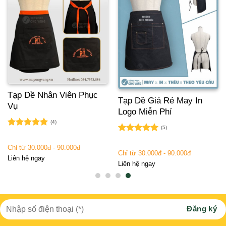
Tạp Dề Nhân Viên Phục
Tạp Dề Giá Rẻ May In
Vụ
Logo Miễn Phí
(4)
(5)
Được xếp
Được xếp
hạng
5.00
hạng
5.00
Chỉ từ 30.000đ - 90.000đ
5 sao
Chỉ từ 30.000đ - 90.000đ
5 sao
Liên hệ ngay
Liên hệ ngay