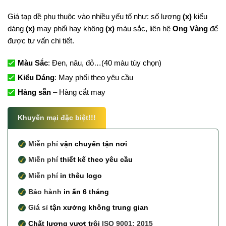
Giá tạp dề phụ thuộc vào nhiều yếu tố như: số lượng
(x)
kiểu
dáng
(x)
may phối hay không
(x)
màu sắc, liên hệ
Ong Vàng
để
được tư vấn chi tiết.
Màu Sắc
: Đen, nâu, đỏ…(40 màu tùy chọn)
Kiểu Dáng
: May phối theo yêu cầu
Hàng sẵn
– Hàng cắt may
Khuyến mại đặc biệt!!!
Miễn phí
vận chuyển tận nơi
Miễn phí
thiết kế theo yêu cầu
Miễn phí
in thêu logo
Bảo hành
in ấn 6 tháng
Giá sỉ
tận xưởng không trung gian
Chất lượng vượt trội
ISO 9001: 2015