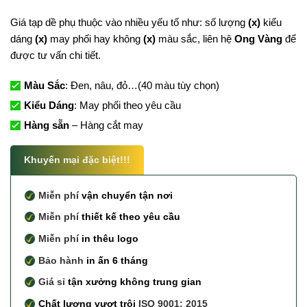
Giá tạp dề phụ thuộc vào nhiều yếu tố như: số lượng
(x)
kiểu
dáng
(x)
may phối hay không
(x)
màu sắc, liên hệ
Ong Vàng
để
được tư vấn chi tiết.
Màu Sắc
: Đen, nâu, đỏ…(40 màu tùy chọn)
Kiểu Dáng
: May phối theo yêu cầu
Hàng sẵn
– Hàng cắt may
Khuyến mại đặc biệt!!!
Miễn phí
vận chuyển tận nơi
Miễn phí
thiết kế theo yêu cầu
Miễn phí
in thêu logo
Bảo hành
in ấn 6 tháng
Giá sỉ
tận xưởng không trung gian
Chất lượng vượt trội
ISO 9001: 2015