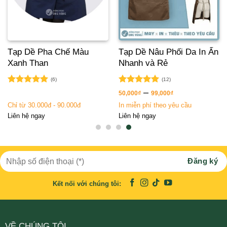
Tạp Dề Pha Chế Màu
Tạp Dề Nâu Phối Da In Ấn
Xanh Than
Nhanh và Rẻ
(6)
(12)
Được xếp
Được xếp
–
50,000
₫
99,000
₫
hạng
5.00
hạng
5.00
Chỉ từ 30.000đ - 90.000đ
In miễn phí theo yêu cầu
5 sao
5 sao
Liên hệ ngay
Liên hệ ngay
Kết nối với chúng tôi:
VỀ CHÚNG TÔI