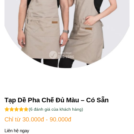
Tạp Dề Pha Chế Đủ Màu – Có Sẵn
(
6
đánh giá của khách hàng)
5.00
6
trên 5
Chỉ từ 30.000đ - 90.000đ
dựa trên
đánh giá
Liên hệ ngay