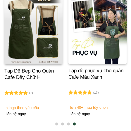
Tạp dề phục vụ cho quán
Tạp Dề Đẹp Cho Quán
Cafe Màu Xanh
Cafe Dây Chữ H
(17)
(7)
Được xếp
Được xếp
hạng
5.00
hạng
5.00
Hơn 40+ màu tùy chọn
In logo theo yêu cầu
5 sao
5 sao
Liên hệ ngay
Liên hệ ngay