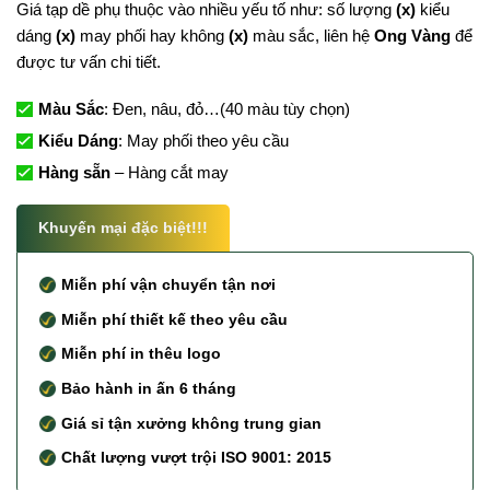
Giá tạp dề phụ thuộc vào nhiều yếu tố như: số lượng
(x)
kiểu
dáng
(x)
may phối hay không
(x)
màu sắc, liên hệ
Ong Vàng
để
được tư vấn chi tiết.
Màu Sắc
: Đen, nâu, đỏ…(40 màu tùy chọn)
Kiểu Dáng
: May phối theo yêu cầu
Hàng sẵn
– Hàng cắt may
Khuyến mại đặc biệt!!!
Miễn phí vận chuyển tận nơi
Miễn phí thiết kế theo yêu cầu
Miễn phí in thêu logo
Bảo hành in ấn 6 tháng
Giá sỉ tận xưởng không trung gian
Chất lượng vượt trội ISO 9001: 2015