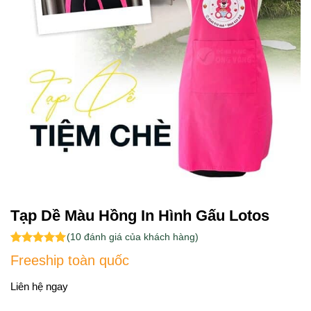
Tạp Dề Màu Hồng In Hình Gấu Lotos
(
10
đánh giá của khách hàng)
5.00
10
trên 5
Freeship toàn quốc
dựa trên
đánh giá
Liên hệ ngay