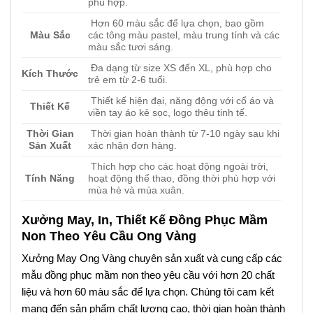
phù hợp.
Hơn 60 màu sắc để lựa chọn, bao gồm
Màu Sắc
các tông màu pastel, màu trung tính và các
màu sắc tươi sáng.
Đa dạng từ size XS đến XL, phù hợp cho
Kích Thước
trẻ em từ 2-6 tuổi.
Thiết kế hiện đại, năng động với cổ áo và
Thiết Kế
viền tay áo kẻ sọc, logo thêu tinh tế.
Thời Gian
Thời gian hoàn thành từ 7-10 ngày sau khi
Sản Xuất
xác nhận đơn hàng.
Thích hợp cho các hoạt động ngoài trời,
Tính Năng
hoạt động thể thao, đồng thời phù hợp với
mùa hè và mùa xuân.
Xưởng May, In, Thiết Kế Đồng Phục Mầm
Non Theo Yêu Cầu Ong Vàng
Xưởng May Ong Vàng chuyên sản xuất và cung cấp các
mẫu đồng phục mầm non theo yêu cầu với hơn 20 chất
liệu và hơn 60 màu sắc để lựa chọn. Chúng tôi cam kết
mang đến sản phẩm chất lượng cao, thời gian hoàn thành