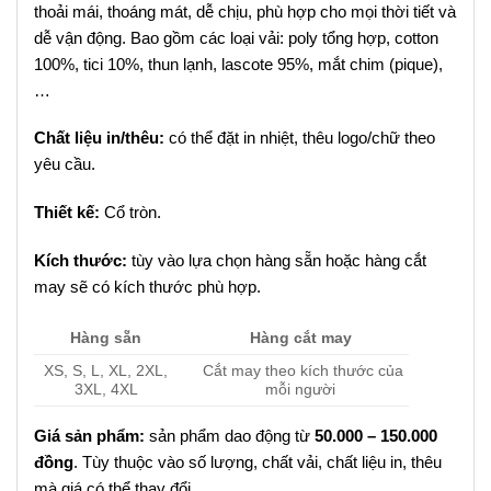
thoải mái, thoáng mát, dễ chịu, phù hợp cho mọi thời tiết và
dễ vận động. Bao gồm các loại vải: poly tổng hợp, cotton
100%, tici 10%, thun lạnh, lascote 95%, mắt chim (pique),
…
Chất liệu in/thêu:
có thể đặt in nhiệt, thêu logo/chữ theo
yêu cầu.
Thiết kế:
Cổ tròn.
Kích thước:
tùy vào lựa chọn hàng sẵn hoặc hàng cắt
may sẽ có kích thước phù hợp.
Hàng sẵn
Hàng cắt may
XS, S, L, XL, 2XL,
Cắt may theo kích thước của
3XL, 4XL
mỗi người
Giá sản phẩm:
sản phẩm dao động từ
50.000 – 150.000
đồng
. Tùy thuộc vào số lượng, chất vải, chất liệu in, thêu
mà giá có thể thay đổi.