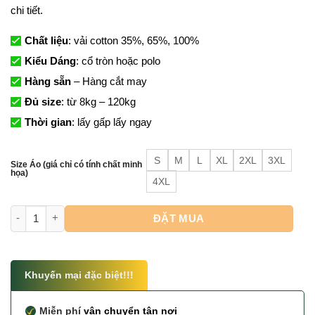
chi tiết.
Chất liệu
: vải cotton 35%, 65%, 100%
Kiểu Dáng
: cổ tròn hoặc polo
Hàng sẵn
– Hàng cắt may
Đủ size
: từ 8kg – 120kg
Thời gian
: lấy gấp lấy ngay
S
M
L
XL
2XL
3XL
Size Áo (giá chỉ có tính chất minh
họa)
4XL
10+ Mẫu Áo team Building Đẹp - Điên là phải có hội số lượng
ĐẶT MUA
Khuyến mại đặc biệt!!!
Miễn phí
vận chuyển tận nơi