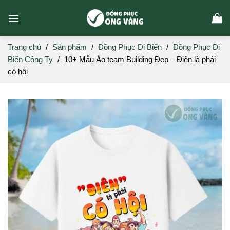
Skip
to
content
Trang chủ
/
Sản phẩm
/
Đồng Phục Đi Biển
/
Đồng Phục Đi
Biển Công Ty
/
10+ Mẫu Áo team Building Đẹp – Điên là phải
có hội