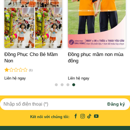
Đồng Phục Cho Bé Mầm
Đồng phục mầm non mùa
Non
đông
(1)
Được
Liên hệ ngay
Liên hệ ngay
xếp
hạng
1.00
5
sao
Kết nối với chúng tôi: