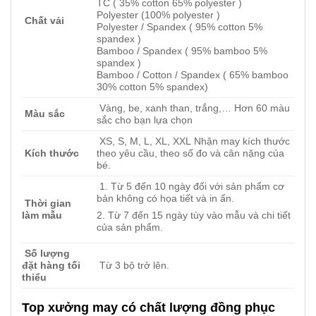
TC ( 35% cotton 65% polyester )
Polyester (100% polyester )
Chất vải
Polyester / Spandex ( 95% cotton 5%
spandex )
Bamboo / Spandex ( 95% bamboo 5%
spandex )
Bamboo / Cotton / Spandex ( 65% bamboo
30% cotton 5% spandex)
Vàng, be, xanh than, trắng,… Hơn 60 màu
Màu sắc
sắc cho bạn lựa chọn
XS, S, M, L, XL, XXL Nhận may kích thước
Kích thước
theo yêu cầu, theo số đo và cân nặng của
bé.
1. Từ 5 đến 10 ngày đối với sản phẩm cơ
bản không có họa tiết và in ấn.
Thời gian
2. Từ 7 đến 15 ngày tùy vào mẫu và chi tiết
làm mẫu
của sản phẩm.
Số lượng
đặt hàng tối
Từ 3 bộ trở lên.
thiểu
Top xưởng may có chất lượng đồng phục