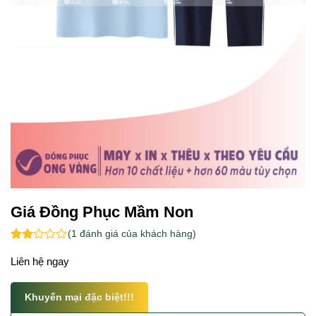
Giá Đồng Phục Mầm Non
(
1
đánh giá của khách hàng)
2.00
1
Liên hệ ngay
trên
5
dựa
trên
Khuyến mại đặc biệt!!!
đánh