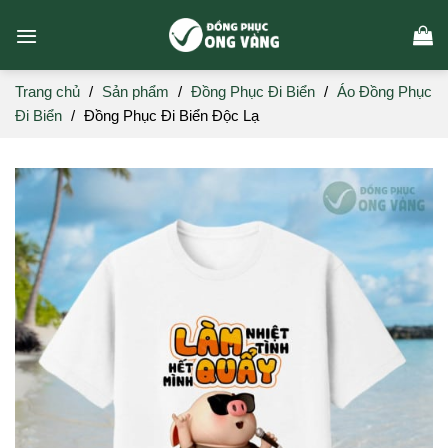
Skip
to
content
Trang chủ
/
Sản phẩm
/
Đồng Phục Đi Biển
/
Áo Đồng Phục
Đi Biển
/
Đồng Phục Đi Biển Độc Lạ