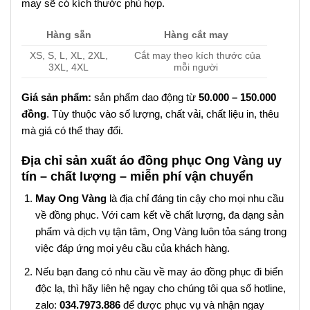
may sẽ có kích thước phù hợp.
Hàng sẵn
Hàng cắt may
XS, S, L, XL, 2XL,
Cắt may theo kích thước của
3XL, 4XL
mỗi người
Giá sản phẩm:
sản phẩm dao động từ
50.000 – 150.000
đồng
. Tùy thuộc vào số lượng, chất vải, chất liệu in, thêu
mà giá có thể thay đổi.
Địa chỉ sản xuất áo đồng phục Ong Vàng uy
tín – chất lượng – miễn phí vận chuyển
May Ong Vàng
là địa chỉ đáng tin cậy cho mọi nhu cầu
về đồng phục. Với cam kết về chất lượng, đa dạng sản
phẩm và dịch vụ tận tâm, Ong Vàng luôn tỏa sáng trong
việc đáp ứng mọi yêu cầu của khách hàng.
Nếu bạn đang có nhu cầu về may áo đồng phục đi biển
độc lạ, thì hãy liên hệ ngay cho chúng tôi qua số hotline,
zalo:
034.7973.886
để được phục vụ và nhận ngay