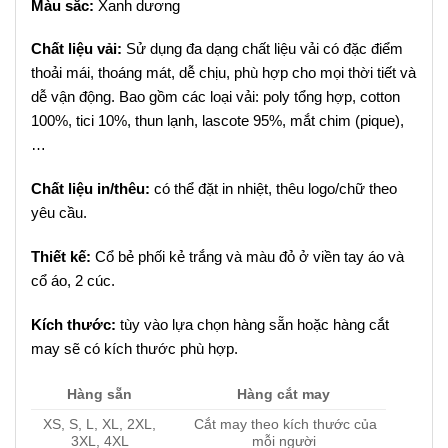
Màu sắc:
Xanh dương
Chất liệu vải:
Sử dụng đa dạng chất liệu vải có đặc điểm
thoải mái, thoáng mát, dễ chịu, phù hợp cho mọi thời tiết và
dễ vận động. Bao gồm các loại vải: poly tổng hợp, cotton
100%, tici 10%, thun lạnh, lascote 95%, mắt chim (pique),
…
Chất liệu in/thêu:
có thể đặt in nhiệt, thêu logo/chữ theo
yêu cầu.
Thiết kế:
Cổ bẻ phối kẻ trắng và màu đỏ ở viền tay áo và
cổ áo, 2 cúc.
Kích thước:
tùy vào lựa chọn hàng sẵn hoặc hàng cắt
may sẽ có kích thước phù hợp.
Hàng sẵn
Hàng cắt may
XS, S, L, XL, 2XL,
Cắt may theo kích thước của
3XL, 4XL
mỗi người