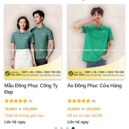
Mẫu Đồng Phục Công Ty
Áo Đồng Phục Cửa Hàng
Đẹp
(4)
(6)
Được xếp
Được xếp
–
–
70,000
₫
155,000
₫
55,000
₫
130,000
₫
hạng
5.00
hạng
5.00
Thiết kế không giới hạn
Hỗ trợ tư vấn 24/24h
5 sao
5 sao
Liên hệ ngay
Liên hệ ngay