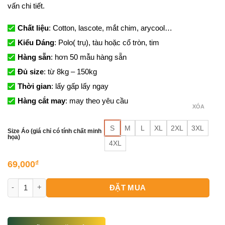
vấn chi tiết.
Chất liệu
: Cotton, lascote, mắt chim, arycool…
Kiểu Dáng
: Polo( trụ), tàu hoặc cổ tròn, tim
Hàng sẵn
: hơn 50 mẫu hàng sẵn
Đủ size
: từ 8kg – 150kg
Thời gian
: lấy gấp lấy ngay
Hàng cắt may
: may theo yêu cầu
XÓA
S
M
L
XL
2XL
3XL
Size Áo (giá chỉ có tính chất minh
họa)
4XL
69,000
₫
Đồng Phục Công Ty Điện Lực số lượng
ĐẶT MUA