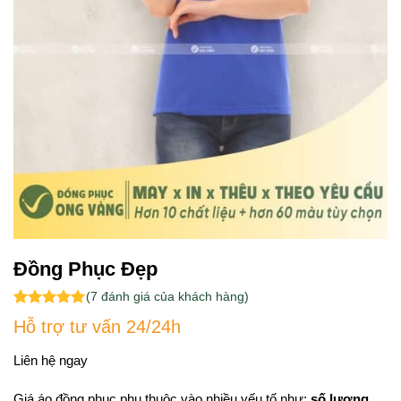
Đồng Phục Đẹp
(
7
đánh giá của khách hàng)
5.00
7
trên 5
Hỗ trợ tư vấn 24/24h
dựa trên
đánh giá
Liên hệ ngay
Giá áo đồng phục phụ thuộc vào nhiều yếu tố như:
số lượng