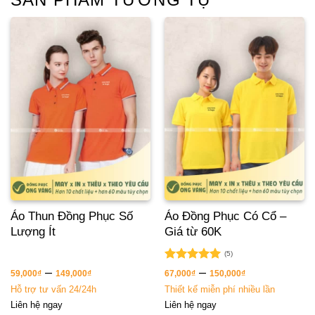
Áo Thun Đồng Phục Số
Áo Đồng Phục Có Cổ –
Lượng Ít
Giá từ 60K
(5)
Được xếp
–
–
59,000
₫
149,000
₫
67,000
₫
150,000
₫
hạng
5.00
Hỗ trợ tư vấn 24/24h
Thiết kế miễn phí nhiều lần
5 sao
Liên hệ ngay
Liên hệ ngay