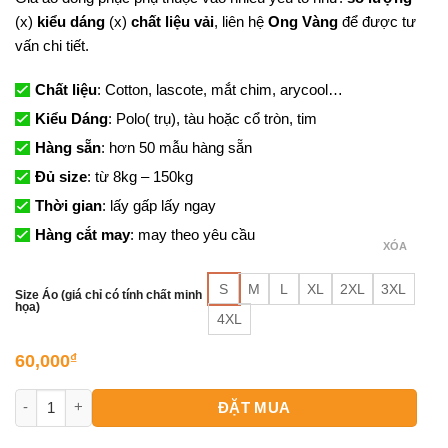
(x)
kiểu dáng
(x)
chất liệu vải
, liên hệ
Ong Vàng
để được tư
vấn chi tiết.
Chất liệu
: Cotton, lascote, mắt chim, arycool…
Kiểu Dáng
: Polo( trụ), tàu hoặc cổ tròn, tim
Hàng sẵn
: hơn 50 mẫu hàng sẵn
Đủ size
: từ 8kg – 150kg
Thời gian
: lấy gấp lấy ngay
Hàng cắt may
: may theo yêu cầu
XÓA
S
M
L
XL
2XL
3XL
Size Áo (giá chỉ có tính chất minh
họa)
4XL
60,000
₫
Đồng Phục Đẹp số lượng
ĐẶT MUA