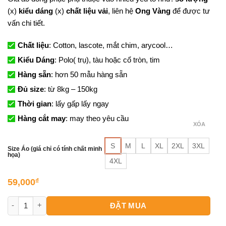
(x)
kiểu dáng
(x)
chất liệu vải
, liên hệ
Ong Vàng
để được tư
vấn chi tiết.
Chất liệu
: Cotton, lascote, mắt chim, arycool…
Kiểu Dáng
: Polo( trụ), tàu hoặc cổ tròn, tim
Hàng sẵn
: hơn 50 mẫu hàng sẵn
Đủ size
: từ 8kg – 150kg
Thời gian
: lấy gấp lấy ngay
Hàng cắt may
: may theo yêu cầu
XÓA
S
M
L
XL
2XL
3XL
Size Áo (giá chỉ có tính chất minh
họa)
4XL
59,000
₫
In Áo Đồng Phục Công Ty số lượng
ĐẶT MUA