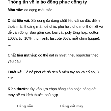
Thông tin về in áo đồng phục công ty
Màu sắc:
đa dạng màu sắc
Chất liệu vải:
Sử dụng đa dạng chất liệu vải có đặc điểm
thoải mái, thoáng mát, dễ chịu, phù hợp cho mọi thời tiết và
dễ vận động. Bao gồm các loại vải: poly tổng hợp, cotton
100%, tici 10%, thun lạnh, lascote 95%, mắt chim (pique),
…
Chất liệu in/thêu:
có thể đặt in nhiệt, thêu logo/chữ theo
yêu cầu.
Thiết kế:
Cổ bẻ phối kẻ đỏ đen ở viền tay áo và cổ áo, 3
cúc.
Kích thước:
tùy vào lựa chọn hàng sẵn hoặc hàng cắt
may sẽ có kích thước phù hợp.
Hàng sẵn
Hàng cắt may