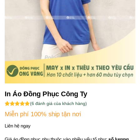
In Áo Đồng Phục Công Ty
(
6
đánh giá của khách hàng)
5.00
5
trên 5
Miễn phí 100% ship tận nơi
dựa trên
đánh giá
Liên hệ ngay
Giá áo đồng phục phụ thuộc vào nhiều yếu tố như:
số lượng