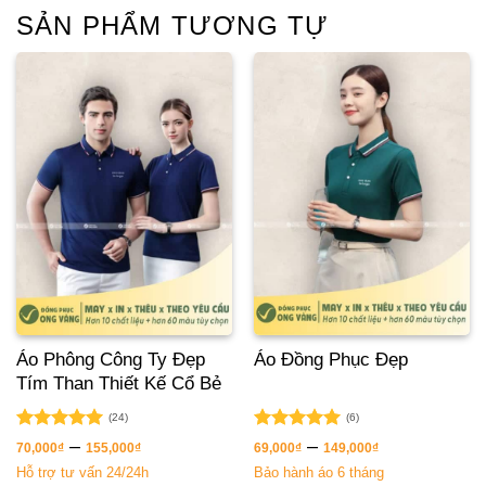
SẢN PHẨM TƯƠNG TỰ
Áo Phông Công Ty Đẹp
Áo Đồng Phục Đẹp
Tím Than Thiết Kế Cổ Bẻ
(24)
(6)
Được xếp
Được xếp
–
–
70,000
₫
155,000
₫
69,000
₫
149,000
₫
hạng
5.00
hạng
5.00
Hỗ trợ tư vấn 24/24h
Bảo hành áo 6 tháng
5 sao
5 sao