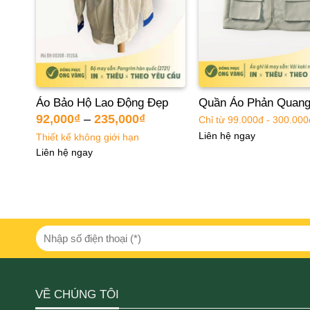
m
Áo Bảo Hộ Lao Động Đẹp
Quần Áo Phản Quang 
92,000
₫
–
235,000
₫
Chỉ từ 99.000đ - 300.000
Liên hệ ngay
Thiết kế không giới hạn
Liên hệ ngay
VỀ CHÚNG TÔI