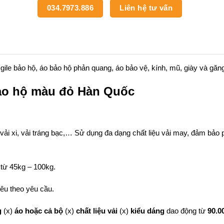
034.7973.886
Liên hệ tư vấn
le bảo hộ, áo bảo hộ phản quang, áo bảo vệ, kính, mũ, giày và găng
bảo hộ màu đỏ Hàn Quốc
, vải xi, vải tráng bạc,… Sử dụng đa dạng chất liệu vải may, đảm bảo
từ 45kg – 100kg.
hêu theo yêu cầu.
g
(x)
áo hoặc cả bộ
(x)
chất liệu vải
(x)
kiểu dáng
dao động từ
90.0