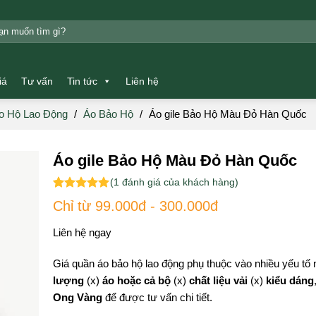
m:
iá
Tư vấn
Tin tức
Liên hệ
o Hộ Lao Động
/
Áo Bảo Hộ
/
Áo gile Bảo Hộ Màu Đỏ Hàn Quốc
Áo gile Bảo Hộ Màu Đỏ Hàn Quốc
(
1
đánh giá của khách hàng)
5.00
1
trên 5
Chỉ từ 99.000đ - 300.000đ
dựa trên
đánh giá
Liên hệ ngay
Giá quần áo bảo hộ lao động phụ thuộc vào nhiều yếu tố
lượng
(x)
áo hoặc cả bộ
(x)
chất liệu vải
(x)
kiểu dáng
Ong Vàng
để được tư vấn chi tiết.