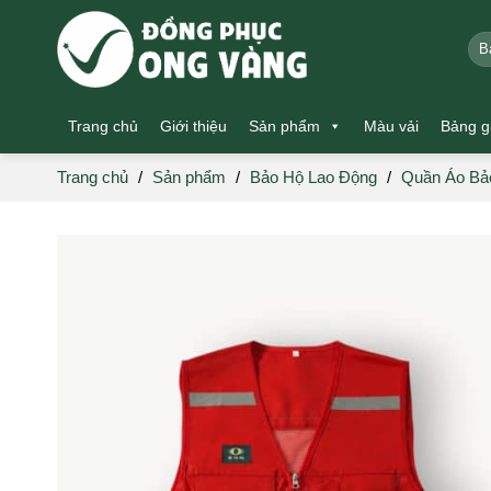
Skip
to
Tìm
kiế
content
Trang chủ
Giới thiệu
Sản phẩm
Màu vải
Bảng g
Trang chủ
/
Sản phẩm
/
Bảo Hộ Lao Động
/
Quần Áo Bả