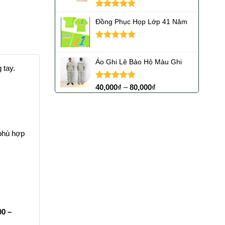
Được xếp
Đồng Phục Họp Lớp 41 Năm
hạng
5.00
5 sao
Được xếp
hạng
5.00
Áo Ghi Lê Bảo Hộ Màu Ghi
5 sao
 tay.
Được xếp
40,000
₫
–
80,000
₫
hạng
5.00
5 sao
 phù hợp
00 –