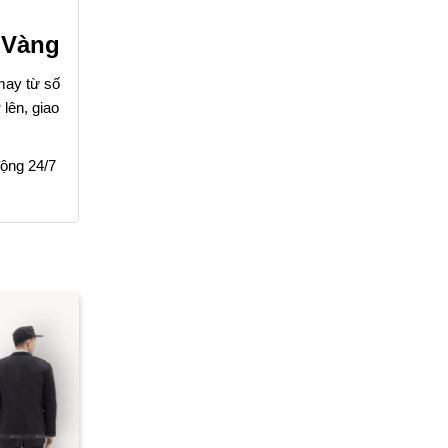
 Vàng
may từ số
lên, giao
ộng 24/7