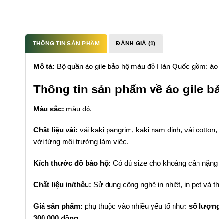
THÔNG TIN SẢN PHẨM
ĐÁNH GIÁ (1)
Mô tả:
Bộ quần áo gile bảo hộ màu đỏ Hàn Quốc gồm: áo gi
Thông tin sản phẩm về áo gile 
Màu sắc:
màu đỏ.
Chất liệu vải:
vải kaki pangrim, kaki nam định, vải cotton
với từng môi trường làm việc.
Kích thước đồ bảo hộ:
Có đủ size cho khoảng cân nặng 
Chất liệu in/thêu:
Sử dụng công nghệ in nhiệt, in pet và t
Giá sản phẩm:
phụ thuộc vào nhiều yếu tố như:
số lượn
300.000 đồng.