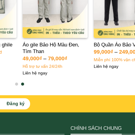
ghile
Áo gile Bảo Hộ Màu Đen,
Bộ Quần Áo Bảo 
Tím Than
99,000
₫
–
249,0
đ
49,000
₫
–
79,000
₫
Miễn phí 100% vận c
Hỗ trợ tư vấn 24/24h
Liên hệ ngay
Liên hệ ngay
CHÍNH SÁCH CHUNG