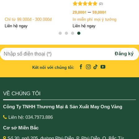
(2)
Được xếp
–
29,000
₫
59,000
₫
hạng
5.00
Chỉ từ 99.000đ - 300.000đ
In miễn phí mọi ý tưởng
5 sao
Liên hệ ngay
Liên hệ ngay
Kết nối với chúng tôi:
VỀ CHÚNG TÔI
Công Ty TNHH Thương Mại & Sản Xuất May Ong Vàng
Liên hệ: 034.7973.886
Cơ sở Miền Bắc
Số 30, ngõ 205, đường Phú Diễn, P. Phú Diễn, Q. Bắc Từ