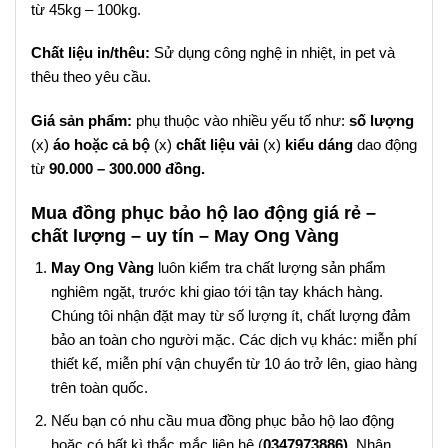
từ 45kg – 100kg.
Chất liệu in/thêu:
Sử dụng công nghệ in nhiệt, in pet và
thêu theo yêu cầu.
Giá sản phẩm:
phụ thuộc vào nhiều yếu tố như:
số lượng
(x)
áo hoặc cả bộ
(x)
chất liệu vải
(x)
kiểu dáng
dao động
từ
90.000 – 300.000 đồng.
Mua đồng phục bảo hộ lao động giá rẻ –
chất lượng – uy tín – May Ong Vàng
May Ong Vàng
luôn kiểm tra chất lượng sản phẩm
nghiêm ngặt, trước khi giao tới tận tay khách hàng.
Chúng tôi nhận đặt may từ số lượng ít, chất lượng đảm
bảo an toàn cho người mặc. Các dịch vụ khác: miễn phí
thiết kế, miễn phí vận chuyển từ 10 áo trở lên, giao hàng
trên toàn quốc.
Nếu bạn có nhu cầu mua đồng phục bảo hộ lao động
hoặc có bất kì thắc mắc liên hệ (
0347973886).
Nhân