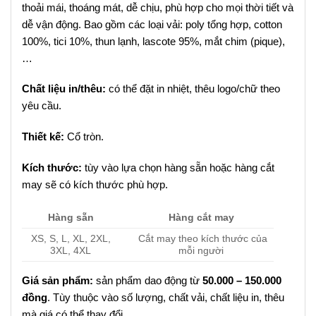
thoải mái, thoáng mát, dễ chịu, phù hợp cho mọi thời tiết và
dễ vận động. Bao gồm các loại vải: poly tổng hợp, cotton
100%, tici 10%, thun lạnh, lascote 95%, mắt chim (pique),
…
Chất liệu in/thêu:
có thể đặt in nhiệt, thêu logo/chữ theo
yêu cầu.
Thiết kế:
Cổ tròn.
Kích thước:
tùy vào lựa chọn hàng sẵn hoặc hàng cắt
may sẽ có kích thước phù hợp.
Hàng sẵn
Hàng cắt may
XS, S, L, XL, 2XL,
Cắt may theo kích thước của
3XL, 4XL
mỗi người
Giá sản phẩm:
sản phẩm dao động từ
50.000 – 150.000
đồng
. Tùy thuộc vào số lượng, chất vải, chất liệu in, thêu
mà giá có thể thay đổi.