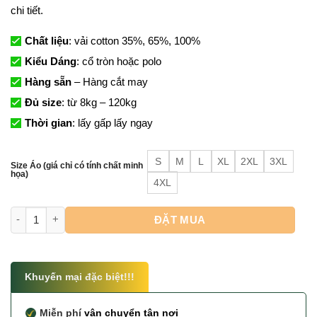
chi tiết.
Chất liệu
: vải cotton 35%, 65%, 100%
Kiểu Dáng
: cổ tròn hoặc polo
Hàng sẵn
– Hàng cắt may
Đủ size
: từ 8kg – 120kg
Thời gian
: lấy gấp lấy ngay
S
M
L
XL
2XL
3XL
Size Áo (giá chỉ có tính chất minh
họa)
4XL
Đồng Phục Đi Biển Gia Đình- Đưa nhau đi khắp thế gian số lư
ĐẶT MUA
Khuyến mại đặc biệt!!!
Miễn phí
vận chuyển tận nơi