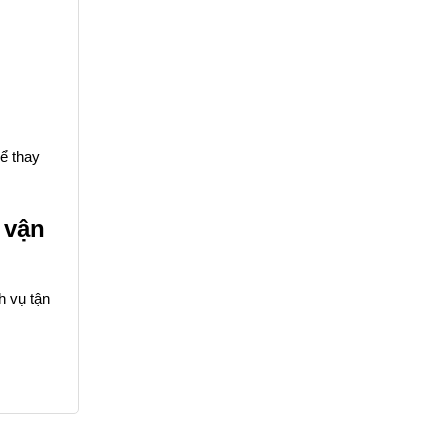
hể thay
 vận
h vụ tận