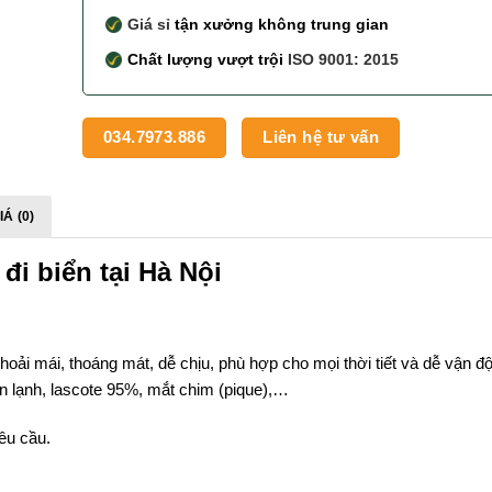
Giá sỉ
tận xưởng không trung gian
Chất lượng vượt trội
ISO 9001: 2015
034.7973.886
Liên hệ tư vấn
Á (0)
đi biển tại Hà Nội
hoải mái, thoáng mát, dễ chịu, phù hợp cho mọi thời tiết và dễ vận đ
hun lạnh, lascote 95%, mắt chim (pique),…
yêu cầu.