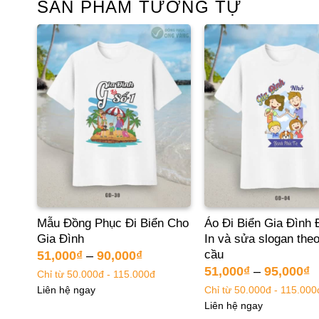
SẢN PHẨM TƯƠNG TỰ
Du
Mẫu Đồng Phục Đi Biển Cho
Áo Đi Biển Gia Đình 
Gia Đình
In và sửa slogan the
cầu
51,000
₫
–
90,000
₫
51,000
₫
–
95,000
₫
Chỉ từ 50.000đ - 115.000đ
Chỉ từ 50.000đ - 115.000
Liên hệ ngay
Liên hệ ngay