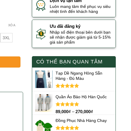
Dịch vụ tận tâm
Luôn mang tâm thế phục vụ siêu
nhiệt tình đến khách hàng
XÓA
Ưu đãi đăng ký
Nhập số điện thoại bên dưới bạn
sẽ nhận được giảm giá từ 5-15%
3XL
giá sản phẩm
CÓ THỂ BẠN QUAN TÂM
Tạp Dề Ngang Hông Sẵn
Hàng - Đủ Màu
Được xếp
Quần Áo Bảo Hộ Hàn Quốc
hạng
5.00
5 sao
Được xếp
89,000
₫
–
270,000
₫
hạng
5.00
5 sao
Đồng Phục Nhà Hàng Chay