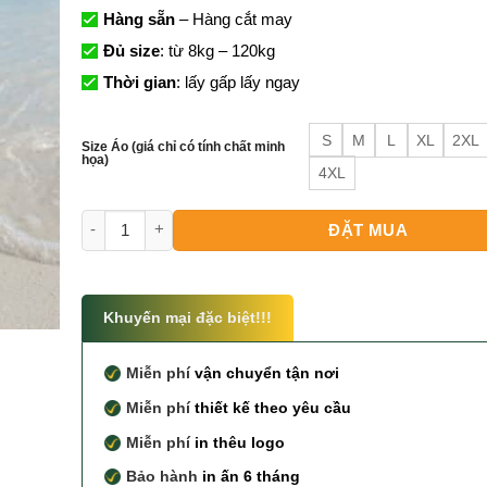
Hàng sẵn
– Hàng cắt may
Đủ size
: từ 8kg – 120kg
Thời gian
: lấy gấp lấy ngay
S
M
L
XL
2XL
Size Áo (giá chỉ có tính chất minh
họa)
4XL
Đồng Phục Gia Đình Đi Biển tại Hà Nội số lượng
ĐẶT MUA
Khuyến mại đặc biệt!!!
Miễn phí
vận chuyển tận nơi
Miễn phí
thiết kế theo yêu cầu
Miễn phí
in thêu logo
Bảo hành
in ấn 6 tháng