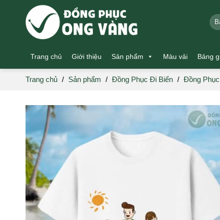
Skip
to
Tìm
kiế
content
Trang chủ
Giới thiệu
Sản phẩm
Màu vải
Bảng g
Trang chủ
/
Sản phẩm
/
Đồng Phục Đi Biển
/
Đồng Phục 