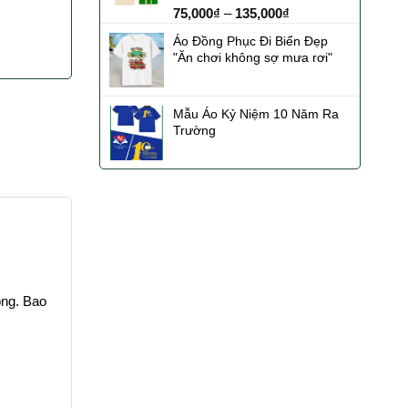
Được xếp
75,000
₫
–
135,000
₫
hạng
5.00
5 sao
Áo Đồng Phục Đi Biển Đẹp
"Ăn chơi không sợ mưa rơi"
Mẫu Áo Kỷ Niệm 10 Năm Ra
Trường
ộng. Bao