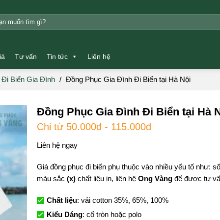
m:
iá
Tư vấn
Tin tức
Liên hệ
Đi Biển Gia Đình
/
Đồng Phục Gia Đình Đi Biển tại Hà Nội
Đồng Phục Gia Đình Đi Biển tại Hà 
Chỉ từ 50.000đ - 115.000đ
Liên hệ ngay
Giá đồng phục đi biển phụ thuộc vào nhiều yếu tố như: 
màu sắc
(x)
chất liệu in, liên hệ
Ong Vàng
để được tư vấn
Chất liệu
: vải cotton 35%, 65%, 100%
Kiểu Dáng
: cổ tròn hoặc polo