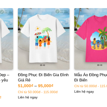
Đẹp –
Đồng Phục Đi Biển Gia Đình
Mẫu Áo Đồng Phụ
o yêu
Giá Rẻ
Đi Biển
51,000
₫
–
95,000
₫
Chỉ từ 50.000đ - 115
Liên hệ ngay
Chỉ từ 50.000đ - 115.000đ
đ
Liên hệ ngay