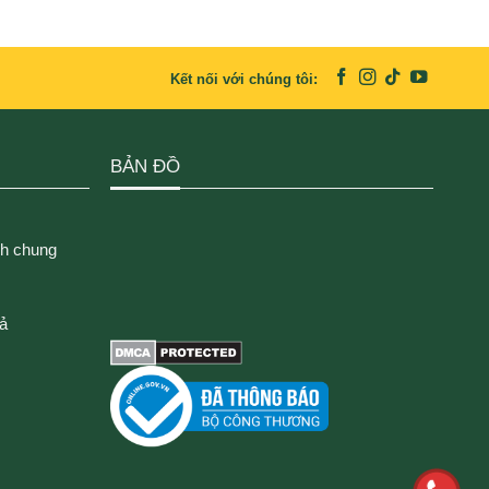
Kết nối với chúng tôi:
BẢN ĐỒ
ch chung
rả