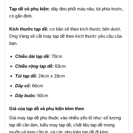
Tạp dề có phụ kiện:
dây đeo phối màu nâu, túi phía trước,
có gắn đinh.
Kích thước tạp dề:
cơ bản sẽ theo kích thước bên dưới.
Ong Vàng sẽ cắt may tạp dề theo kích thước yêu cầu của
bạn.
Chiều dài tạp dề:
70cm
Chiều rộng tạp dề:
63cm
Túi tạp dề:
24cm x 18cm
Dây cổ:
66cm
Dây buộc:
60cm
Giá của tạp dề và phụ kiện kèm theo
Giá may tạp dề phụ thuộc vào nhiều yếu tố như: số lượng
tạp dề cần làm, kiểu may tạp dề, chất liệu tạp dề mong
muốn và logo cần in, và các phụ kiện tạp dề đi kèm.