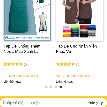
Tạp Dề Chống Thấm
Tạp Dề Cho Nhân Viên
Nước Màu Xanh Lá
Phục Vụ
(5)
(5)
Được xếp
Được xếp
hạng
5.00
hạng
5.00
Chỉ từ 30.000đ - 90.000đ
Chỉ từ 30.000đ - 90.000đ
5 sao
5 sao
Liên hệ ngay
Liên hệ ngay