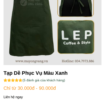
Tạp Dề Phục Vụ Màu Xanh
(
5
đánh giá của khách hàng)
5.00
5
trên 5
Chỉ từ 30.000đ - 90.000đ
dựa trên
đánh giá
Liên hệ ngay