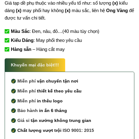
Giá tạp dề phụ thuộc vào nhiều yếu tố như: số lượng
(x)
kiểu
dáng
(x)
may phối hay không
(x)
màu sắc, liên hệ
Ong Vàng
để
được tư vấn chi tiết.
Màu Sắc
: Đen, nâu, đỏ…(40 màu tùy chọn)
Kiểu Dáng
: May phối theo yêu cầu
Hàng sẵn
– Hàng cắt may
Khuyến mại đặc biệt!!!
Miễn phí
vận chuyển tận nơi
Miễn phí
thiết kế theo yêu cầu
Miễn phí
in thêu logo
Bảo hành
in ấn 6 tháng
Giá sỉ
tận xưởng không trung gian
Chất lượng vượt trội
ISO 9001: 2015