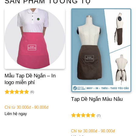
SẢN PHẨM TƯƠNG TỰ
Mẫu Tạp Dề Ngắn – In
logo miễn phí
(6)
Tạp Dề Ngắn Màu Nâu
Được xếp
hạng
5.00
Chỉ từ 30.000đ - 90.000đ
5 sao
Liên hệ ngay
(7)
Được xếp
hạng
5.00
Chỉ từ 30.000đ - 90.000đ
5 sao