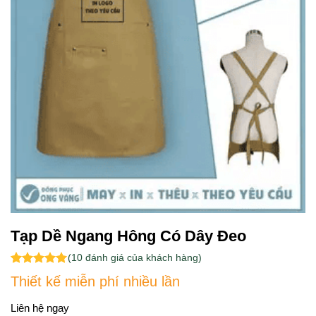
Tạp Dề Ngang Hông Có Dây Đeo
(
10
đánh giá của khách hàng)
5.00
9
trên 5
Thiết kế miễn phí nhiều lần
dựa trên
đánh giá
Liên hệ ngay