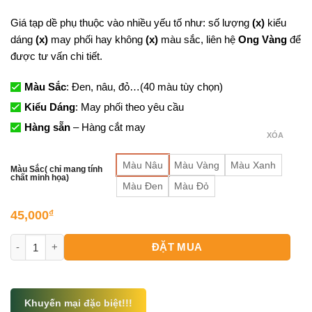
Giá tạp dề phụ thuộc vào nhiều yếu tố như: số lượng
(x)
kiểu
dáng
(x)
may phối hay không
(x)
màu sắc, liên hệ
Ong Vàng
để
được tư vấn chi tiết.
Màu Sắc
: Đen, nâu, đỏ…(40 màu tùy chọn)
Kiểu Dáng
: May phối theo yêu cầu
Hàng sẵn
– Hàng cắt may
XÓA
Màu Nâu
Màu Vàng
Màu Xanh
Màu Sắc( chỉ mang tính
chất minh họa)
Màu Đen
Màu Đỏ
45,000
₫
Tạp Dề Ngang Hông Có Dây Đeo số lượng
ĐẶT MUA
Khuyến mại đặc biệt!!!