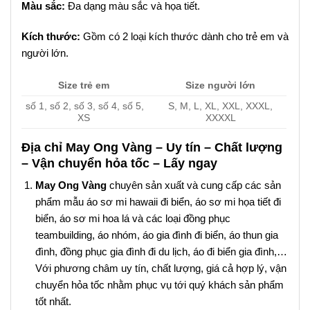
Màu sắc:
Đa dạng màu sắc và họa tiết.
Kích thước:
Gồm có 2 loại kích thước dành cho trẻ em và
người lớn.
Size trẻ em
Size người lớn
số 1, số 2, số 3, số 4, số 5,
S, M, L, XL, XXL, XXXL,
XS
XXXXL
Địa chỉ May Ong Vàng – Uy tín – Chất lượng
– Vận chuyển hỏa tốc – Lấy ngay
May Ong Vàng
chuyên sản xuất và cung cấp các sản
phẩm mẫu áo sơ mi hawaii đi biển, áo sơ mi họa tiết đi
biển, áo sơ mi hoa lá và các loại đồng phục
teambuilding, áo nhóm, áo gia đình đi biển, áo thun gia
đình, đồng phục gia đình đi du lịch, áo đi biển gia đình,…
Với phương châm uy tín, chất lượng, giá cả hợp lý, vận
chuyển hỏa tốc nhằm phục vụ tới quý khách sản phẩm
tốt nhất.