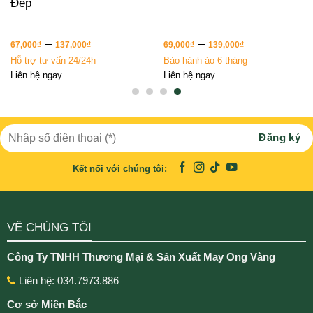
Đẹp
–
–
67,000
₫
137,000
₫
69,000
₫
139,000
₫
Hỗ trợ tư vấn 24/24h
Bảo hành áo 6 tháng
Liên hệ ngay
Liên hệ ngay
Kết nối với chúng tôi:
VỀ CHÚNG TÔI
Công Ty TNHH Thương Mại & Sản Xuất May Ong Vàng
Liên hệ: 034.7973.886
Cơ sở Miền Bắc