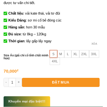
được tư vấn chi tiết.
Chất liệu
: vải kate thái, vải tơ đũi
Kiểu Dáng
: sơ mi cổ bẻ đóng cúc
Hàng sẵn
: hơn 30 mẫu
Đủ size
: từ 8kg – 120kg
Thời gian
: lấy gấp lấy ngay
XÓA
S
M
L
XL
2XL
3XL
Size Áo (giá chỉ có tính chất minh
họa)
4XL
70,000
₫
Mẫu Áo Sơ Mi Hawaii Đi Biển số lượng
ĐẶT MUA
Khuyến mại đặc biệt!!!