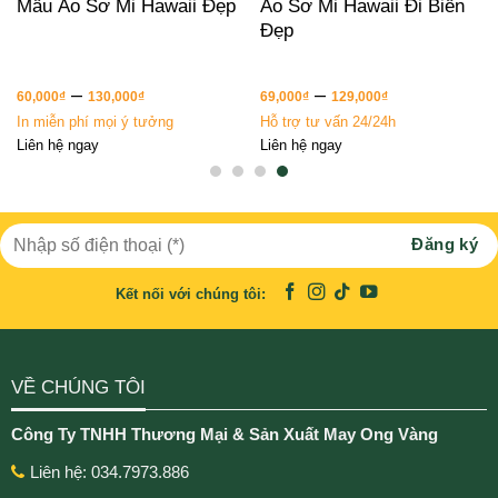
Mẫu Áo Sơ Mi Hawaii Đẹp
Áo Sơ Mi Hawaii Đi Biển
Đẹp
–
–
60,000
₫
130,000
₫
69,000
₫
129,000
₫
In miễn phí mọi ý tưởng
Hỗ trợ tư vấn 24/24h
Liên hệ ngay
Liên hệ ngay
Kết nối với chúng tôi:
VỀ CHÚNG TÔI
Công Ty TNHH Thương Mại & Sản Xuất May Ong Vàng
Liên hệ: 034.7973.886