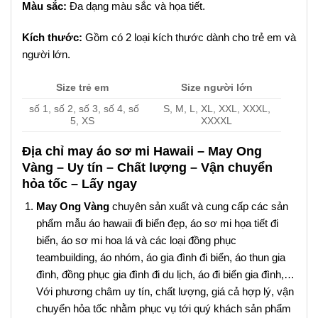
Màu sắc:
Đa dạng màu sắc và họa tiết.
Kích thước:
Gồm có 2 loại kích thước dành cho trẻ em và
người lớn.
Size trẻ em
Size người lớn
số 1, số 2, số 3, số 4, số
S, M, L, XL, XXL, XXXL,
5, XS
XXXXL
Địa chỉ may áo sơ mi Hawaii – May Ong
Vàng – Uy tín – Chất lượng – Vận chuyển
hỏa tốc – Lấy ngay
May Ong Vàng
chuyên sản xuất và cung cấp các sản
phẩm mẫu áo hawaii đi biển đẹp, áo sơ mi họa tiết đi
biển, áo sơ mi hoa lá và các loại đồng phục
teambuilding, áo nhóm, áo gia đình đi biển, áo thun gia
đình, đồng phục gia đình đi du lịch, áo đi biển gia đình,…
Với phương châm uy tín, chất lượng, giá cả hợp lý, vận
chuyển hỏa tốc nhằm phục vụ tới quý khách sản phẩm