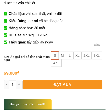
được tư vấn chi tiết.
Chất liệu
: vải kate thái, vải tơ đũi
Kiểu Dáng
: sơ mi cổ bẻ đóng cúc
Hàng sẵn
: hơn 30 mẫu
Đủ size
: từ 8kg – 120kg
Thời gian
: lấy gấp lấy ngay
XÓA
S
M
L
XL
2XL
3XL
Size Áo (giá chỉ có tính chất minh
họa)
4XL
69,000
₫
Mẫu Áo Hawaii Đi Biển Đẹp số lượng
ĐẶT MUA
Khuyến mại đặc biệt!!!