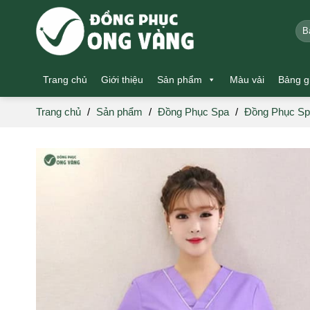
Skip
to
Tìm
kiế
content
Trang chủ
Giới thiệu
Sản phẩm
Màu vải
Bảng g
Trang chủ
/
Sản phẩm
/
Đồng Phục Spa
/
Đồng Phục Sp