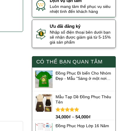
Dịch vụ tận tâm
Luôn mang tâm thế phục vụ siêu
nhiệt tình đến khách hàng
Ưu đãi đăng ký
Nhập số điện thoại bên dưới bạn
sẽ nhận được giảm giá từ 5-15%
giá sản phẩm
CÓ THỂ BẠN QUAN TÂM
Đồng Phục Đi biển Cho Nhóm
Đẹp - Mẫu "Sáng ở một nơi
xa"
Mẫu Tạp Dề Đồng Phục Thêu
Tên
Được xếp
34,000
₫
–
54,000
₫
hạng
5.00
5 sao
Đồng Phục Họp Lớp 16 Năm