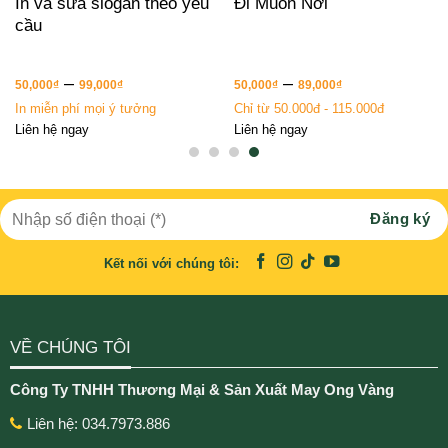
In và sửa slogan theo yêu
Đi Muôn Nơi
cầu
–
–
50,000
₫
99,000
₫
50,000
₫
89,000
₫
In miễn phí mọi ý tưởng
Chỉ từ 50.000đ - 115.000đ
Liên hệ ngay
Liên hệ ngay
Kết nối với chúng tôi:
VỀ CHÚNG TÔI
Công Ty TNHH Thương Mại & Sản Xuất May Ong Vàng
Liên hệ: 034.7973.886