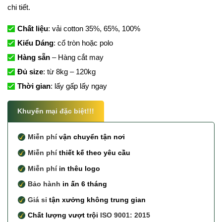
chi tiết.
Chất liệu
: vải cotton 35%, 65%, 100%
Kiểu Dáng
: cổ tròn hoặc polo
Hàng sẵn
– Hàng cắt may
Đủ size
: từ 8kg – 120kg
Thời gian
: lấy gấp lấy ngay
Khuyến mại đặc biệt!!!
Miễn phí
vận chuyển tận nơi
Miễn phí
thiết kế theo yêu cầu
Miễn phí
in thêu logo
Bảo hành
in ấn 6 tháng
Giá sỉ
tận xưởng không trung gian
Chất lượng vượt trội
ISO 9001: 2015