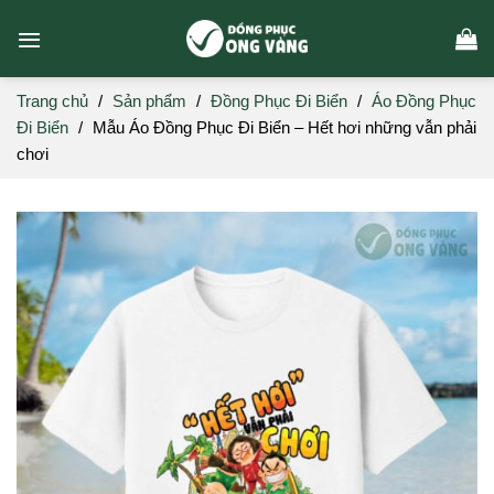
Skip
to
content
Trang chủ
/
Sản phẩm
/
Đồng Phục Đi Biển
/
Áo Đồng Phục
Đi Biển
/
Mẫu Áo Đồng Phục Đi Biển – Hết hơi những vẫn phải
chơi