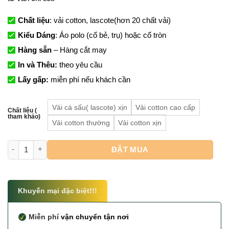
Chất liệu
: vải cotton, lascote(hơn 20 chất vải)
Kiểu Dáng
: Áo polo (cổ bẻ, trụ) hoặc cổ tròn
Hàng sẵn
– Hàng cắt may
In và Thêu:
theo yêu cầu
Lấy gấp:
miễn phí nếu khách cần
Vải cá sấu( lascote) xịn
Vải cotton cao cấp
Chất liệu (
tham khảo)
Vải cotton thường
Vải cotton xịn
Đồng Phục Nhân Viên Quán Ăn số lượng
ĐẶT MUA
Khuyến mại đặc biệt!!!
Miễn phí
vận chuyển tận nơi