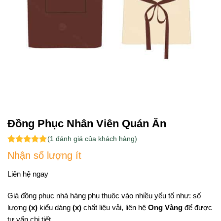
Đồng Phục Nhân Viên Quán Ăn
(
1
đánh giá của khách hàng)
5.00
1
trên 5
Nhận số lượng ít
dựa trên
đánh giá
Liên hệ ngay
Giá đồng phục nhà hàng phụ thuộc vào nhiều yếu tố như: số
lượng
(x)
kiểu dáng
(x)
chất liệu vải, liên hệ
Ong Vàng
để được
tư vấn chi tiết.