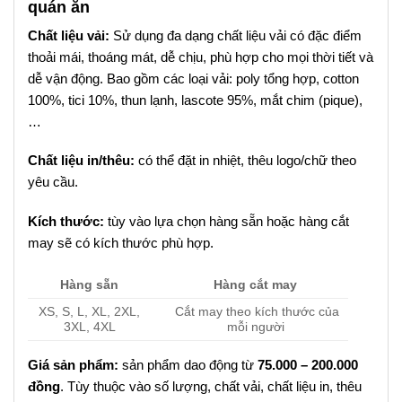
quán ăn
Chất liệu vải:
Sử dụng đa dạng chất liệu vải có đặc điểm
thoải mái, thoáng mát, dễ chịu, phù hợp cho mọi thời tiết và
dễ vận động. Bao gồm các loại vải: poly tổng hợp, cotton
100%, tici 10%, thun lạnh, lascote 95%, mắt chim (pique),
…
Chất liệu in/thêu:
có thể đặt in nhiệt, thêu logo/chữ theo
yêu cầu.
Kích thước:
tùy vào lựa chọn hàng sẵn hoặc hàng cắt
may sẽ có kích thước phù hợp.
Hàng sẵn
Hàng cắt may
XS, S, L, XL, 2XL,
Cắt may theo kích thước của
3XL, 4XL
mỗi người
Giá sản phẩm:
sản phẩm dao động từ
75.000 – 200.000
đồng
. Tùy thuộc vào số lượng, chất vải, chất liệu in, thêu