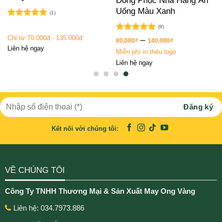
Đồng Phục Nhà Hàng Ăn
Uống Màu Xanh
(1)
Được xếp
(9)
hạng
5.00
Chỉ từ 70.000đ - 135.000đ
Được xếp
–
5 sao
80,000
₫
140,000
₫
hạng
5.00
Liên hệ ngay
Miễn phí in thêu logo
5 sao
Liên hệ ngay
Kết nối với chúng tôi:
VỀ CHÚNG TÔI
Công Ty TNHH Thương Mại & Sản Xuất May Ong Vàng
Liên hệ: 034.7973.886