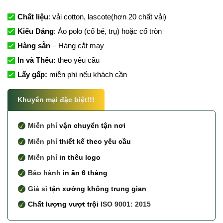
Chất liệu
: vải cotton, lascote(hơn 20 chất vải)
Kiểu Dáng
: Áo polo (cổ bẻ, trụ) hoặc cổ tròn
Hàng sẵn
– Hàng cắt may
In và Thêu:
theo yêu cầu
Lấy gấp:
miễn phí nếu khách cần
Khuyến mại đặc biệt!!!
Miễn phí
vận chuyển tận nơi
Miễn phí
thiết kế theo yêu cầu
Miễn phí
in thêu logo
Bảo hành
in ấn 6 tháng
Giá sỉ
tận xưởng không trung gian
Chất lượng vượt trội
ISO 9001: 2015