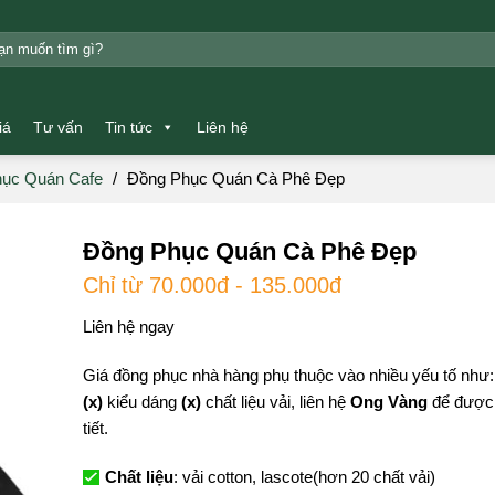
m:
iá
Tư vấn
Tin tức
Liên hệ
ục Quán Cafe
/
Đồng Phục Quán Cà Phê Đẹp
Đồng Phục Quán Cà Phê Đẹp
Chỉ từ 70.000đ - 135.000đ
Liên hệ ngay
Giá đồng phục nhà hàng phụ thuộc vào nhiều yếu tố như:
(x)
kiểu dáng
(x)
chất liệu vải, liên hệ
Ong Vàng
để được 
tiết.
Chất liệu
: vải cotton, lascote(hơn 20 chất vải)