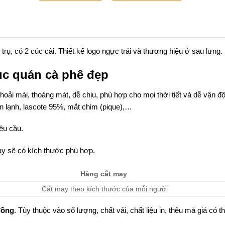
rụ, có 2 cúc cài. Thiết kế logo ngực trái và thương hiệu ở sau lưng.
ục quán cà phê đẹp
hoải mái, thoáng mát, dễ chịu, phù hợp cho mọi thời tiết và dễ vận đ
hun lạnh, lascote 95%, mắt chim (pique),…
yêu cầu.
y sẽ có kích thước phù hợp.
Hàng cắt may
Cắt may theo kích thước của mỗi người
đồng
. Tùy thuộc vào số lượng, chất vải, chất liệu in, thêu mà giá có t