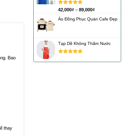
Được xếp
42,000
₫
–
89,000
₫
hạng
5.00
5 sao
Áo Đồng Phục Quán Cafe Đẹp
Tạp Dề Không Thấm Nước
ộng. Bao
Được xếp
hạng
5.00
5 sao
hể thay