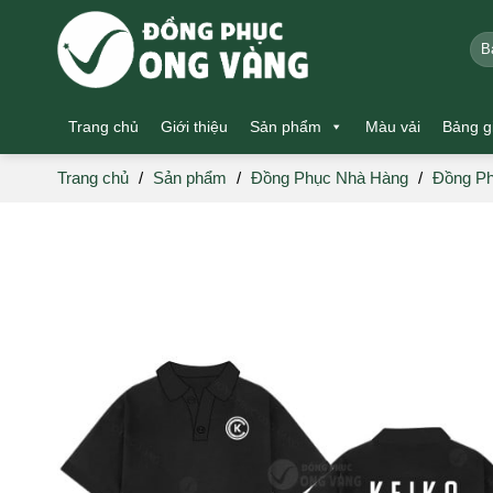
Skip
to
Tìm
kiế
content
Trang chủ
Giới thiệu
Sản phẩm
Màu vải
Bảng g
Trang chủ
/
Sản phẩm
/
Đồng Phục Nhà Hàng
/
Đồng Ph