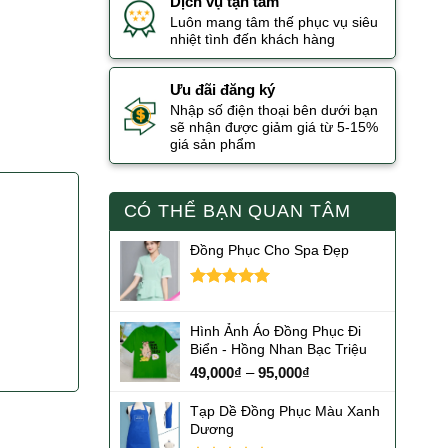
Dịch vụ tận tâm
Luôn mang tâm thế phục vụ siêu
nhiệt tình đến khách hàng
Ưu đãi đăng ký
Nhập số điện thoại bên dưới bạn
sẽ nhận được giảm giá từ 5-15%
giá sản phẩm
CÓ THỂ BẠN QUAN TÂM
Đồng Phục Cho Spa Đẹp
Được xếp
hạng
5.00
5 sao
Hình Ảnh Áo Đồng Phục Đi
Biển - Hồng Nhan Bạc Triệu
49,000
₫
–
95,000
₫
Tạp Dề Đồng Phục Màu Xanh
Dương