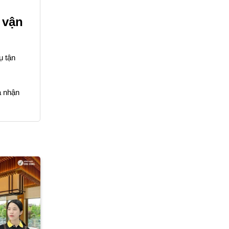
 vận
ụ tận
à nhận