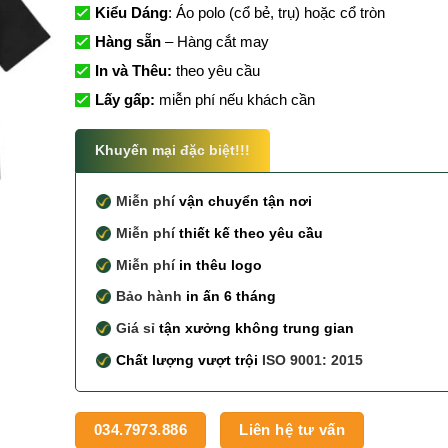
Kiểu Dáng
: Áo polo (cổ bẻ, trụ) hoặc cổ tròn
Hàng sẵn
– Hàng cắt may
In và Thêu:
theo yêu cầu
Lấy gấp:
miễn phí nếu khách cần
Khuyến mại đặc biệt!!!
Miễn phí
vận chuyển tận nơi
Miễn phí
thiết kế theo yêu cầu
Miễn phí
in thêu logo
Bảo hành
in ấn 6 tháng
Giá sỉ
tận xưởng không trung gian
Chất lượng vượt trội
ISO 9001: 2015
034.7973.886
Liên hệ tư vấn