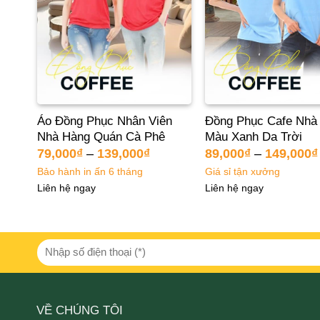
à
Áo Đồng Phục Nhân Viên
Đồng Phục Cafe Nhà
Nhà Hàng Quán Cà Phê
Màu Xanh Da Trời
79,000
₫
–
139,000
₫
89,000
₫
–
149,000
₫
Bảo hành in ấn 6 tháng
Giá sỉ tận xưởng
Liên hệ ngay
Liên hệ ngay
VỀ CHÚNG TÔI