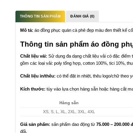
THÔNG TIN SẢN PHẨM
ĐÁNH GIÁ (0)
Mô tả:
áo đồng phục quán cà phê đẹp màu đen thiết kế cổ t
Thông tin sản phẩm áo đồng ph
Chất liệu vải:
Sử dụng đa dạng chất liệu vải có đặc điểm t
gồm các loại vải: poly tổng hợp, cotton 100%, tici 10%, t
Chất liệu in/thêu:
có thể đặt in nhiệt, thêu logo/chữ theo 
Kích thước:
tùy vào lựa chọn hàng sẵn hoặc hàng cắt ma
Hàng sẵn
XS, S, L, XL, 2XL, 3XL, 4XL
Giá sản phẩm:
sản phẩm dao động từ
75.000 – 200.000 
đổi.