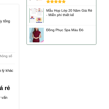
Được xếp
Mẫu Họp Lớp 20 Năm Giá Rẻ
hạng
5.00
- Miễn phí thiết kế
5 sao
ly tổng
Đồng Phục Spa Màu Đỏ
thông số
p lý khác
á rẻ
ư vấn