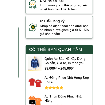
Dịch vụ tận tâm
Luôn mang tâm thế phục vụ siêu
nhiệt tình đến khách hàng
Ưu đãi đăng ký
Nhập số điện thoại bên dưới bạn
sẽ nhận được giảm giá từ 5-15%
giá sản phẩm
CÓ THỂ BẠN QUAN TÂM
Quần Áo Bảo Hộ Xây Dựng -
Có sẵn, Giá rẻ, In theo yêu
cầu
99,000
₫
–
245,000
₫
Áo Đồng Phục Nhà Hàng Đẹp
- KFC
Được xếp
Áo Thun Đồng Phục Nhà
hạng
5.00
Hàng
5 sao