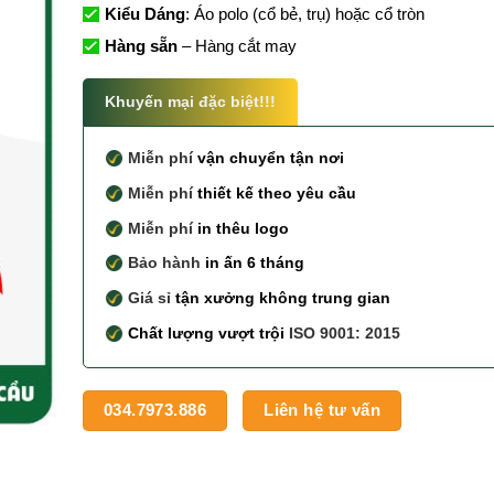
Kiểu Dáng
: Áo polo (cổ bẻ, trụ) hoặc cổ tròn
Hàng sẵn
– Hàng cắt may
Khuyến mại đặc biệt!!!
Miễn phí
vận chuyển tận nơi
Miễn phí
thiết kế theo yêu cầu
Miễn phí
in thêu logo
Bảo hành
in ấn 6 tháng
Giá sỉ
tận xưởng không trung gian
Chất lượng vượt trội
ISO 9001: 2015
034.7973.886
Liên hệ tư vấn