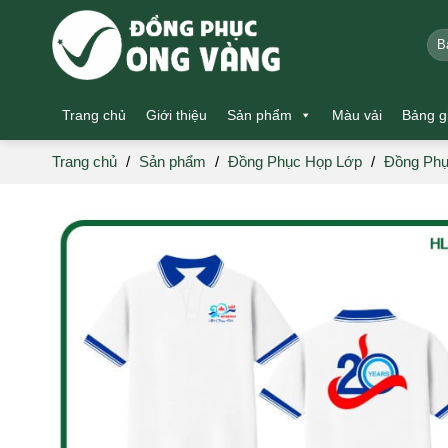
Skip
to
Tìm
kiế
content
Trang chủ
Giới thiệu
Sản phẩm
Màu vải
Bảng g
Trang chủ
/
Sản phẩm
/
Đồng Phục Họp Lớp
/
Đồng Phụ