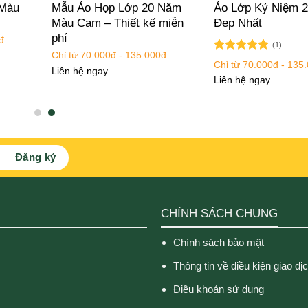
 Màu
Mẫu Áo Họp Lớp 20 Năm
Áo Lớp Kỷ Niệm 
Màu Cam – Thiết kế miễn
Đẹp Nhất
phí
đ
(1)
Chỉ từ 70.000đ - 135.000đ
Được xếp
Chỉ từ 70.000đ - 135
Liên hệ ngay
hạng
5.00
Liên hệ ngay
5 sao
CHÍNH SÁCH CHUNG
Chính sách bảo mật
Thông tin về điều kiện giao dị
Điều khoản sử dụng