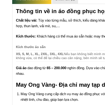
Thông tin về in áo đồng phục h
Chất liệu vải:
Tùy vào từng mẫu, sở thích, kiểu dáng khách
hợp, thun lạnh, vải mè, su,…
Kích thước:
Khách hàng có thể mua áo sẵn hoặc may the
Kích thước áo sẵn
XS, S, M, L, XL, 2XlL, 3XL, 4XL
Nếu bạn không biết mình mặ
không vừa, có thể để lại chiều cao cân nặng, bên mình sẽ t
Giá áo
dao động từ
65 – 200.000
nghìn đồng. Dựa vào chất
nhau.
May Ong Vàng- Địa chỉ may tạp dề
May Ong Vàng cung cấp dịch vụ may áo đồng phục với g
nhiệt tình, chu đáo, giúp bạn lựa chọn.