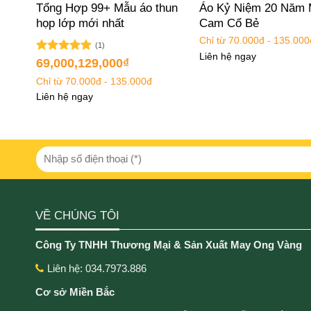
20
Tổng Hợp 99+ Mẫu áo thun
Áo Kỷ Niệm 20 Năm
êu
họp lớp mới nhất
Cam Cổ Bẻ
Chỉ từ 70.000đ - 135.000
(1)
Liên hệ ngay
Được xếp
69,000,129,000
₫
hạng
5.00
Chỉ từ 70.000đ - 135.000đ
5 sao
Liên hệ ngay
VỀ CHÚNG TÔI
Công Ty TNHH Thương Mại & Sản Xuất May Ong Vàng
Liên hệ: 034.7973.886
Cơ sở Miền Bắc