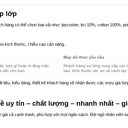
ọp lớp
 hàng có thể chọn loại vải như: lascoster, tici 10%, cotton 100%, po
o kích thước, chiều cao cân nặng.
May đó theo yêu cầu
c size gì hoặc lo lắng mặc
Khách hàng vui lòng cung cấp các 
ư vấn cho bạn.
sau: kích thước vai, eo và cánh tay.
 liệu, kiểu dáng, thiết kế khách hàng sẽ nhận được các mứu giá hợ
 uy tín – chất lượng – nhanh nhất – gi
iá cả cạnh tranh, phù hợp với mọi ngân sách. Đội ngũ nhân viên t