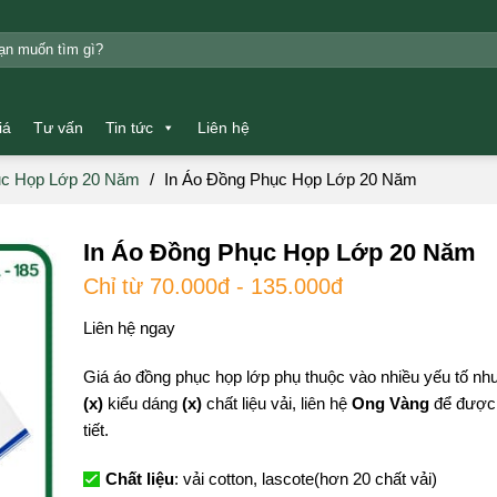
m:
iá
Tư vấn
Tin tức
Liên hệ
c Họp Lớp 20 Năm
/
In Áo Đồng Phục Họp Lớp 20 Năm
In Áo Đồng Phục Họp Lớp 20 Năm
Chỉ từ 70.000đ - 135.000đ
Liên hệ ngay
Giá áo đồng phục họp lớp phụ thuộc vào nhiều yếu tố nh
(x)
kiểu dáng
(x)
chất liệu vải, liên hệ
Ong Vàng
để được 
tiết.
Chất liệu
: vải cotton, lascote(hơn 20 chất vải)