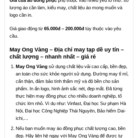
Giá của áo đồng phục
phụ thuộc vào nhiều yếu tố như: số
lượng áo cần làm, kiểu may, chất liệu áo mong muốn và
logo cần in.
Giá giao động từ
65.000đ – 200.000đ
tùy thuộc vào yêu
cầu.
May Ong Vàng – Địa chỉ may tạp dề uy tín –
chất lượng – nhanh nhất – giá rẻ
May Ong Vàng
sử dụng chất liệu vải cao cấp, bền đẹp,
an toàn cho sức khỏe người sử dụng. Đường may tỉ mỉ,
cẩn thận, đảm bảo tính thẩm mỹ và độ bền cho sản
phẩm. In ấn logo, hình ảnh sắc nét, đẹp mắt. Đã từng
thực hiện may đồng phục cho nhiều doanh nghiệp, tổ
chức lớn nhỏ. Ví dụ như: Vinfast, Đại học Sư phạm Hà
Nội, Đại học Công Nghiệp Thái Nguyên, Bảo hiểm Dai-
ichi,…
Nếu bạn muốn may áo đồng phục chất lượng cao, bền
đẹp. Hãy liên hệ ngay với May Ong Vàng để được tư