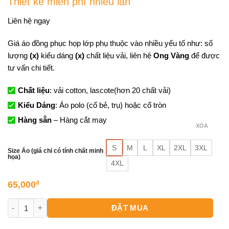
Thiết kế miễn phí nhiều lần
dựa trên
đánh giá
Liên hệ ngay
Giá áo đồng phục họp lớp phụ thuộc vào nhiều yếu tố như: số
lượng
(x)
kiểu dáng
(x)
chất liệu vải, liên hệ
Ong Vàng
để được
tư vấn chi tiết.
Chất liệu
: vải cotton, lascote(hơn 20 chất vải)
Kiểu Dáng
: Áo polo (cổ bẻ, trụ) hoặc cổ tròn
Hàng sẵn
– Hàng cắt may
XÓA
S
M
L
XL
2XL
3XL
Size Áo (giá chỉ có tính chất minh
họa)
4XL
65,000
₫
Mẫu Áo Đồng Phục Họp Lớp 20 Năm - Đa dạng mẫu mã số lượ
ĐẶT MUA