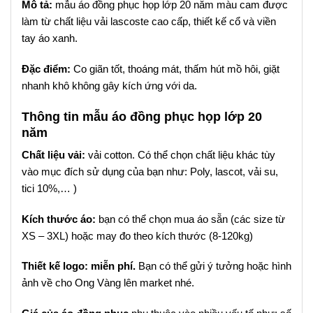
Mô tả:
mẫu áo đồng phục họp lớp 20 năm màu cam được
làm từ chất liệu vải lascoste cao cấp, thiết kế cổ và viền
tay áo xanh.
Đặc điểm:
Co giãn tốt, thoáng mát, thấm hút mồ hôi, giặt
nhanh khô không gây kích ứng với da.
Thông tin mẫu áo đồng phục họp lớp 20
năm
Chất liệu vải:
vải cotton. Có thể chọn chất liệu khác tùy
vào mục đích sử dụng của bạn như: Poly, lascot, vải su,
tici 10%,… )
Kích thước áo:
bạn có thể chọn mua áo sẵn (các size từ
XS – 3XL) hoặc may đo theo kích thước (8-120kg)
Thiết kế logo: miễn phí.
Bạn có thể gửi ý tưởng hoặc hình
ảnh về cho Ong Vàng lên market nhé.