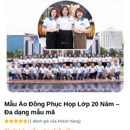
Mẫu Áo Đồng Phục Họp Lớp 20 Năm –
Đa dạng mẫu mã
(
1
đánh giá của khách hàng)
5.00
1
trên 5