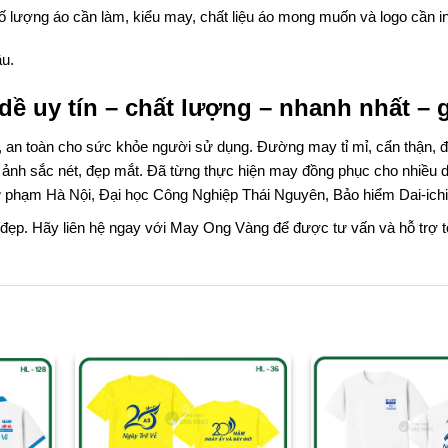
ố lượng áo cần làm, kiểu may, chất liệu áo mong muốn và logo cần in
ầu.
ề uy tín – chất lượng – nhanh nhất – g
p, an toàn cho sức khỏe người sử dụng. Đường may tỉ mỉ, cẩn thận,
h ảnh sắc nét, đẹp mắt. Đã từng thực hiện may đồng phục cho nhiều 
 Sư phạm Hà Nội, Đại học Công Nghiệp Thái Nguyên, Bảo hiểm Dai-ich
ẹp. Hãy liên hệ ngay với May Ong Vàng để được tư vấn và hỗ trợ tố