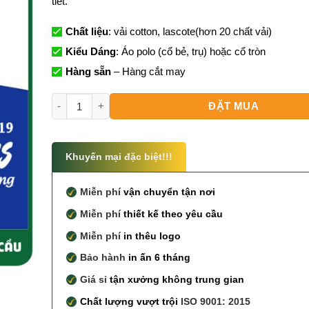
tiết.
Chất liệu
: vải cotton, lascote(hơn 20 chất vải)
Kiểu Dáng
: Áo polo (cổ bẻ, trụ) hoặc cổ tròn
Hàng sẵn
– Hàng cắt may
Tổng Hợp 99+ Mẫu áo thun họp lớp mới nhất số lượn
ĐẶT MUA
Khuyến mại đặc biệt!!!
Miễn phí
vận chuyển tận nơi
Miễn phí
thiết kế theo yêu cầu
Miễn phí
in thêu logo
Bảo hành
in ấn 6 tháng
Giá sỉ
tận xưởng không trung gian
Chất lượng vượt trội
ISO 9001: 2015