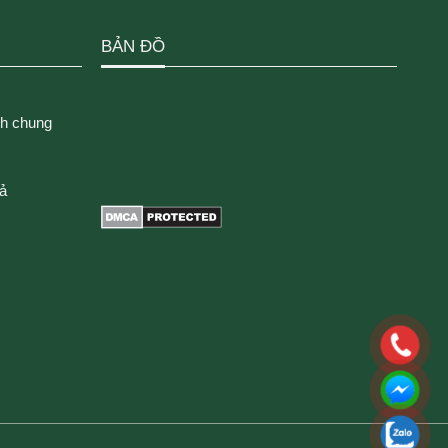
BẢN ĐỒ
ch chung
rả