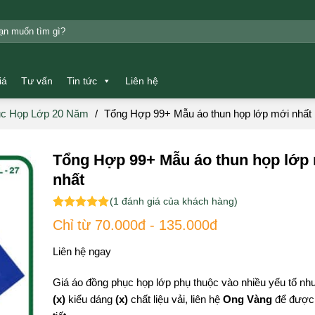
m:
iá
Tư vấn
Tin tức
Liên hệ
c Họp Lớp 20 Năm
/
Tổng Hợp 99+ Mẫu áo thun họp lớp mới nhất
Tổng Hợp 99+ Mẫu áo thun họp lớp
nhất
(
1
đánh giá của khách hàng)
5.00
1
trên 5
Chỉ từ 70.000đ - 135.000đ
dựa trên
đánh giá
Liên hệ ngay
Giá áo đồng phục họp lớp phụ thuộc vào nhiều yếu tố nh
(x)
kiểu dáng
(x)
chất liệu vải, liên hệ
Ong Vàng
để được 