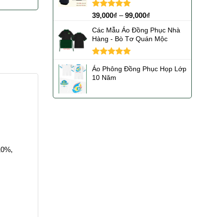
Được xếp
39,000
₫
–
99,000
₫
hạng
5.00
5 sao
Các Mẫu Áo Đồng Phục Nhà
Hàng - Bò Tơ Quán Mộc
Được xếp
Áo Phông Đồng Phục Họp Lớp
hạng
5.00
10 Năm
5 sao
10%,