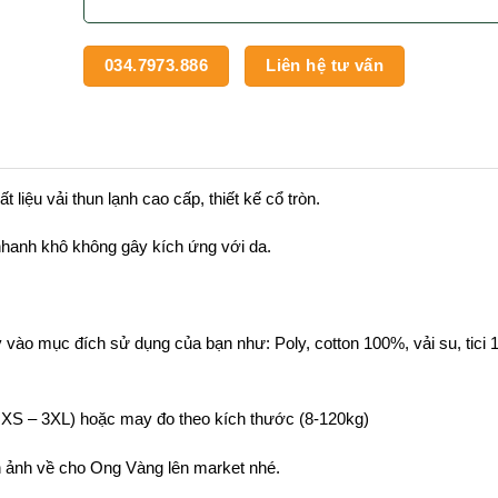
034.7973.886
Liên hệ tư vấn
iệu vải thun lạnh cao cấp, thiết kế cổ tròn.
 nhanh khô không gây kích ứng với da.
ùy vào mục đích sử dụng của bạn như: Poly, cotton 100%, vải su, tici 
 XS – 3XL) hoặc may đo theo kích thước (8-120kg)
h ảnh về cho Ong Vàng lên market nhé.