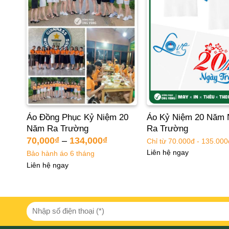
20
Áo Đồng Phục Kỷ Niệm 20
Áo Kỷ Niệm 20 Năm 
Năm Ra Trường
Ra Trường
70,000
₫
–
134,000
₫
Chỉ từ 70.000đ - 135.000
Liên hệ ngay
Bảo hành áo 6 tháng
Liên hệ ngay