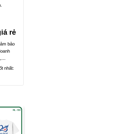
.
iá rẻ
 đảm bảo
doanh
i,…
t nhất: