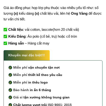
Giá áo đồng phục họp lớp phụ thuộc vào nhiều yếu tố như: số
lượng
(x)
kiểu dáng
(x)
chất liệu vải, liên hệ
Ong Vàng
để được
tư vấn chi tiết.
Chất liệu
: vải cotton, lascote(hơn 20 chất vải)
Kiểu Dáng
: Áo polo (cổ bẻ, trụ) hoặc cổ tròn
Hàng sẵn
– Hàng cắt may
Khuyến mại đặc biệt!!!
Miễn phí
vận chuyển tận nơi
Miễn phí
thiết kế theo yêu cầu
Miễn phí
in thêu logo
Bảo hành
in ấn 6 tháng
Giá sỉ
tận xưởng không trung gian
Chất lượng vượt trội
ISO 9001: 2015