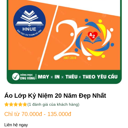
Áo Lớp Kỷ Niệm 20 Năm Đẹp Nhất
(
1
đánh giá của khách hàng)
5.00
1
trên 5
Chỉ từ 70.000đ - 135.000đ
dựa trên
đánh giá
Liên hệ ngay