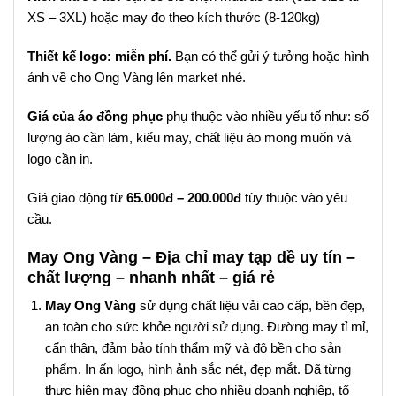
XS – 3XL) hoặc may đo theo kích thước (8-120kg)
Thiết kế logo: miễn phí.
Bạn có thể gửi ý tưởng hoặc hình
ảnh về cho Ong Vàng lên market nhé.
Giá của áo đồng phục
phụ thuộc vào nhiều yếu tố như: số
lượng áo cần làm, kiểu may, chất liệu áo mong muốn và
logo cần in.
Giá giao động từ
65.000đ – 200.000đ
tùy thuộc vào yêu
cầu.
May Ong Vàng – Địa chỉ may tạp dề uy tín –
chất lượng – nhanh nhất – giá rẻ
May Ong Vàng
sử dụng chất liệu vải cao cấp, bền đẹp,
an toàn cho sức khỏe người sử dụng. Đường may tỉ mỉ,
cẩn thận, đảm bảo tính thẩm mỹ và độ bền cho sản
phẩm. In ấn logo, hình ảnh sắc nét, đẹp mắt. Đã từng
thực hiện may đồng phục cho nhiều doanh nghiệp, tổ