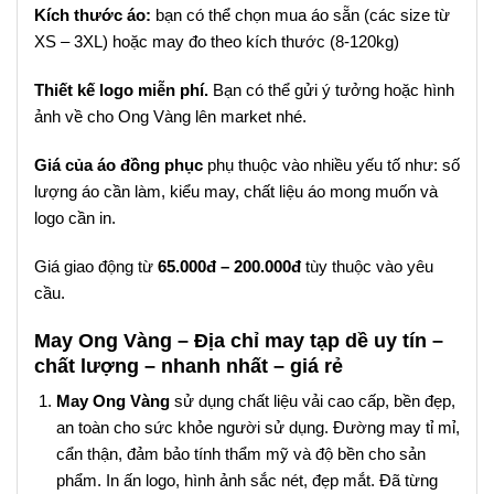
Kích thước áo:
bạn có thể chọn mua áo sẵn (các size từ
XS – 3XL) hoặc may đo theo kích thước (8-120kg)
Thiết kế logo miễn phí.
Bạn có thể gửi ý tưởng hoặc hình
ảnh về cho Ong Vàng lên market nhé.
Giá của áo đồng phục
phụ thuộc vào nhiều yếu tố như: số
lượng áo cần làm, kiểu may, chất liệu áo mong muốn và
logo cần in.
Giá giao động từ
65.000đ – 200.000đ
tùy thuộc vào yêu
cầu.
May Ong Vàng – Địa chỉ may tạp dề uy tín –
chất lượng – nhanh nhất – giá rẻ
May Ong Vàng
sử dụng chất liệu vải cao cấp, bền đẹp,
an toàn cho sức khỏe người sử dụng. Đường may tỉ mỉ,
cẩn thận, đảm bảo tính thẩm mỹ và độ bền cho sản
phẩm. In ấn logo, hình ảnh sắc nét, đẹp mắt. Đã từng