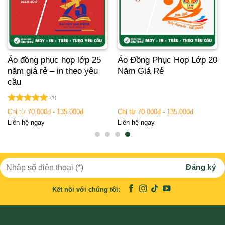
Áo đồng phục họp lớp 25
Áo Đồng Phục Họp Lớp 20
năm giá rẻ – in theo yêu
Năm Giá Rẻ
cầu
(1)
Được xếp
Chỉ từ 70.000đ - 135.000đ
Chỉ từ 70.000đ - 135.000đ
hạng
5.00
Liên hệ ngay
Liên hệ ngay
5 sao
Kết nối với chúng tôi: