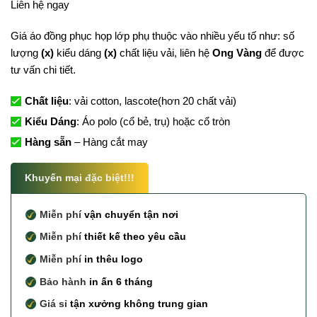
Liên hệ ngay
Giá áo đồng phục họp lớp phụ thuộc vào nhiều yếu tố như: số
lượng
(x)
kiểu dáng
(x)
chất liệu vải, liên hệ
Ong Vàng
để được
tư vấn chi tiết.
Chất liệu
: vải cotton, lascote(hơn 20 chất vải)
Kiểu Dáng
: Áo polo (cổ bẻ, trụ) hoặc cổ tròn
Hàng sẵn
– Hàng cắt may
Khuyến mại đặc biệt!!!
Miễn phí
vận chuyển tận nơi
Miễn phí
thiết kế theo yêu cầu
Miễn phí
in thêu logo
Bảo hành
in ấn 6 tháng
Giá sỉ
tận xưởng không trung gian