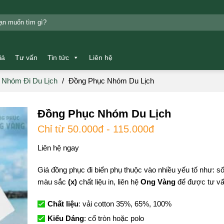
m:
iá
Tư vấn
Tin tức
Liên hệ
 Nhóm Đi Du Lịch
/
Đồng Phục Nhóm Du Lịch
Đồng Phục Nhóm Du Lịch
Chỉ từ 50.000đ - 115.000đ
Liên hệ ngay
Giá đồng phục đi biển phụ thuộc vào nhiều yếu tố như: 
màu sắc
(x)
chất liệu in, liên hệ
Ong Vàng
để được tư vấn
Chất liệu
: vải cotton 35%, 65%, 100%
Kiểu Dáng
: cổ tròn hoặc polo