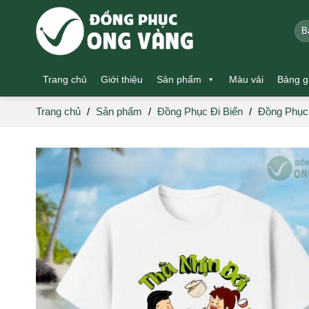
Skip
to
Tìm
kiế
content
Trang chủ
Giới thiệu
Sản phẩm
Màu vải
Bảng g
Trang chủ
/
Sản phẩm
/
Đồng Phục Đi Biển
/
Đồng Phục