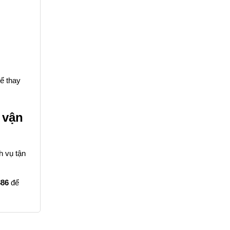
hể thay
 vận
h vụ tận
886
để