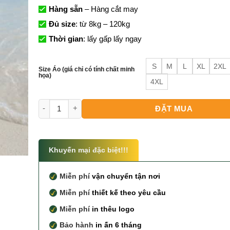
Hàng sẵn
– Hàng cắt may
Đủ size
: từ 8kg – 120kg
Thời gian
: lấy gấp lấy ngay
S
M
L
XL
2XL
Size Áo (giá chỉ có tính chất minh
họa)
4XL
Đồng Phục Nhóm Du Lịch số lượng
ĐẶT MUA
Khuyến mại đặc biệt!!!
Miễn phí
vận chuyển tận nơi
Miễn phí
thiết kế theo yêu cầu
Miễn phí
in thêu logo
Bảo hành
in ấn 6 tháng