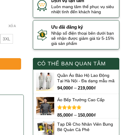
Dịch vụ tận tâm
Luôn mang tâm thế phục vụ siêu
nhiệt tình đến khách hàng
XÓA
Ưu đãi đăng ký
Nhập số điện thoại bên dưới bạn
sẽ nhận được giảm giá từ 5-15%
3XL
giá sản phẩm
CÓ THỂ BẠN QUAN TÂM
Quần Áo Bảo Hộ Lao Động
Tại Hà Nội - Đa dạng mẫu mã
94,000
₫
–
219,000
₫
Áo Bếp Trưởng Cao Cấp
Được xếp
85,000
₫
–
150,000
₫
hạng
5.00
5 sao
Tạp Dề Cho Nhân Viên Bưng
Bê Quán Cà Phê