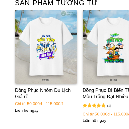
SẢN PHẨM TƯƠNG TỰ
Đồng Phục Nhóm Du Lịch
Đồng Phục Đi Biển T
Giá rẻ
Màu Trắng Đặt Nhiều
Chỉ từ 50.000đ - 115.000đ
(1)
Liên hệ ngay
Được xếp
Chỉ từ 50.000đ - 115.000
hạng
5.00
Liên hệ ngay
5 sao