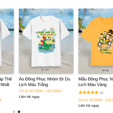
ập Thể
Áo Đồng Phục Nhóm Đi Du
Mẫu Đồng Phục N
 Nhất
Lịch Màu Trắng
Lịch Màu Vàng
Chỉ từ 50.000đ - 115.000đ
(1)
Liên hệ ngay
Được xếp
đ
Chỉ từ 50.000đ - 115
hạng
5.00
Liên hệ ngay
5 sao