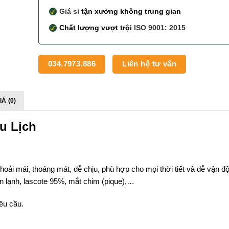
Giá sỉ
tận xưởng không trung gian
Chất lượng vượt trội
ISO 9001: 2015
034.7973.886
Liên hệ tư vấn
Á (0)
u Lịch
hoải mái, thoáng mát, dễ chịu, phù hợp cho mọi thời tiết và dễ vận đ
hun lạnh, lascote 95%, mắt chim (pique),…
yêu cầu.