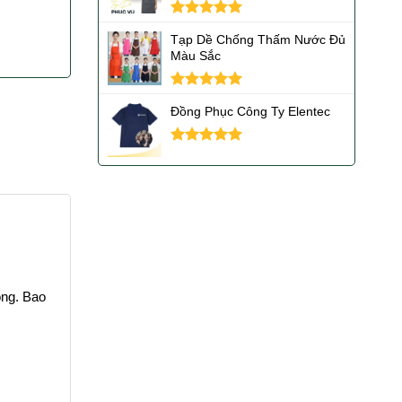
Được xếp
Tạp Dề Chống Thấm Nước Đủ
hạng
5.00
Màu Sắc
5 sao
Được xếp
Đồng Phục Công Ty Elentec
hạng
5.00
5 sao
Được xếp
hạng
5.00
5 sao
ộng. Bao