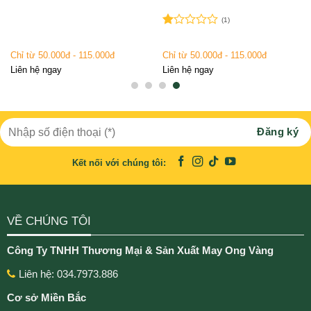
(1)
Được
xếp
Chỉ từ 50.000đ - 115.000đ
Chỉ từ 50.000đ - 115.000đ
hạng
1.00
Liên hệ ngay
Liên hệ ngay
5
sao
Kết nối với chúng tôi:
VỀ CHÚNG TÔI
Công Ty TNHH Thương Mại & Sản Xuất May Ong Vàng
Liên hệ: 034.7973.886
Cơ sở Miền Bắc