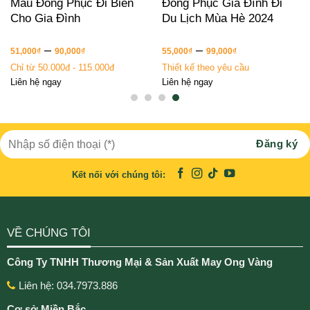
Mẫu Đồng Phục Đi Biển
Đồng Phục Gia Đình Đi
Cho Gia Đình
Du Lịch Mùa Hè 2024
–
–
51,000
₫
90,000
₫
55,000
₫
99,000
₫
Chỉ từ 50.000đ - 115.000đ
Thiết kế theo yêu cầu
Liên hệ ngay
Liên hệ ngay
Kết nối với chúng tôi:
VỀ CHÚNG TÔI
Công Ty TNHH Thương Mại & Sản Xuất May Ong Vàng
Liên hệ: 034.7973.886
Cơ sở Miền Bắc