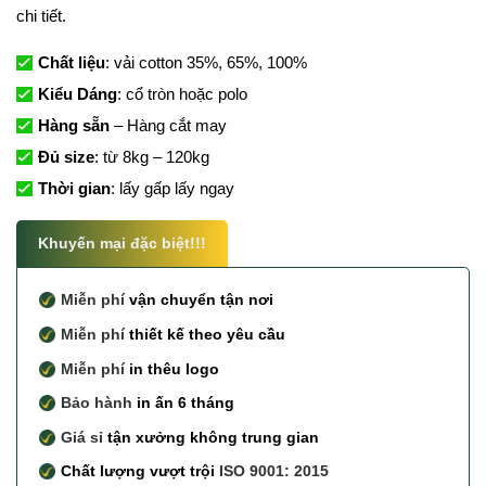
chi tiết.
Chất liệu
: vải cotton 35%, 65%, 100%
Kiểu Dáng
: cổ tròn hoặc polo
Hàng sẵn
– Hàng cắt may
Đủ size
: từ 8kg – 120kg
Thời gian
: lấy gấp lấy ngay
Khuyến mại đặc biệt!!!
Miễn phí
vận chuyển tận nơi
Miễn phí
thiết kế theo yêu cầu
Miễn phí
in thêu logo
Bảo hành
in ấn 6 tháng
Giá sỉ
tận xưởng không trung gian
Chất lượng vượt trội
ISO 9001: 2015