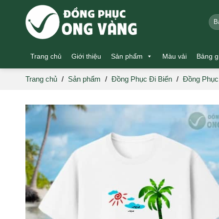
Skip
to
Tìm
kiế
content
Trang chủ
Giới thiệu
Sản phẩm
Màu vải
Bảng g
Trang chủ
/
Sản phẩm
/
Đồng Phục Đi Biển
/
Đồng Phục 