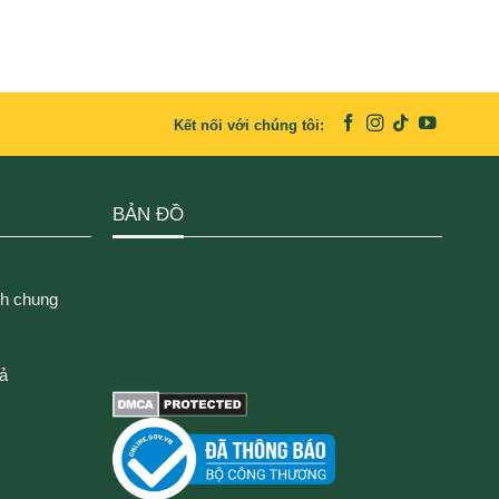
Kết nối với chúng tôi:
BẢN ĐỒ
ch chung
rả