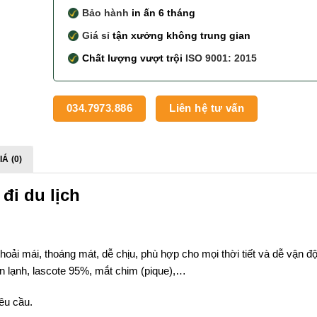
Bảo hành
in ấn 6 tháng
Giá sỉ
tận xưởng không trung gian
Chất lượng vượt trội
ISO 9001: 2015
034.7973.886
Liên hệ tư vấn
Á (0)
đi du lịch
hoải mái, thoáng mát, dễ chịu, phù hợp cho mọi thời tiết và dễ vận đ
hun lạnh, lascote 95%, mắt chim (pique),…
yêu cầu.