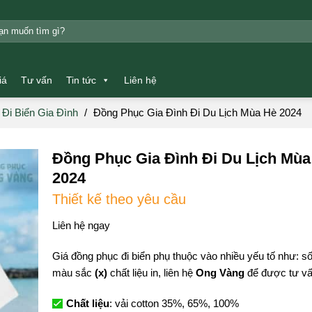
m:
iá
Tư vấn
Tin tức
Liên hệ
Đi Biển Gia Đình
/
Đồng Phục Gia Đình Đi Du Lịch Mùa Hè 2024
Đồng Phục Gia Đình Đi Du Lịch Mùa
2024
Thiết kế theo yêu cầu
Liên hệ ngay
Giá đồng phục đi biển phụ thuộc vào nhiều yếu tố như: 
màu sắc
(x)
chất liệu in, liên hệ
Ong Vàng
để được tư vấn
Chất liệu
: vải cotton 35%, 65%, 100%