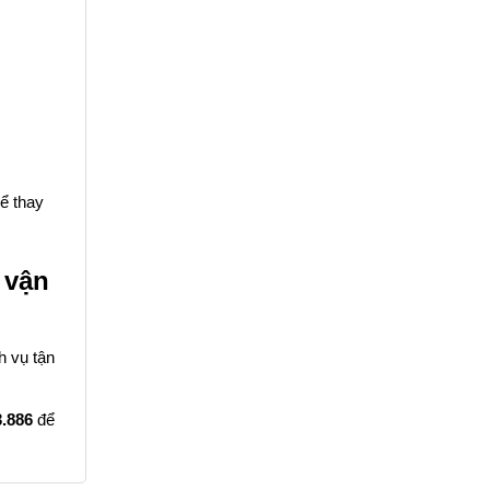
hể thay
 vận
h vụ tận
3.886
để