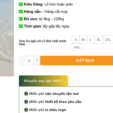
Kiểu Dáng
: cổ tròn hoặc polo
Hàng sẵn
– Hàng cắt may
Đủ size
: từ 8kg – 120kg
Thời gian
: lấy gấp lấy ngay
S
M
L
XL
2XL
Size Áo (giá chỉ có tính chất minh
họa)
4XL
Đồng Phục Gia Đình Đi Du Lịch Mùa Hè 2024 số lượng
ĐẶT MUA
Khuyến mại đặc biệt!!!
Miễn phí
vận chuyển tận nơi
Miễn phí
thiết kế theo yêu cầu
Miễn phí
in thêu logo