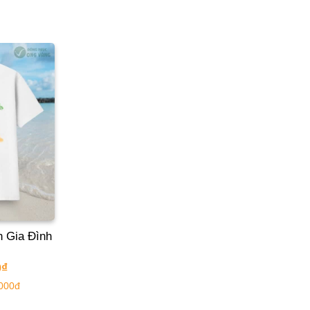
n Gia Đình
0
₫
.000đ