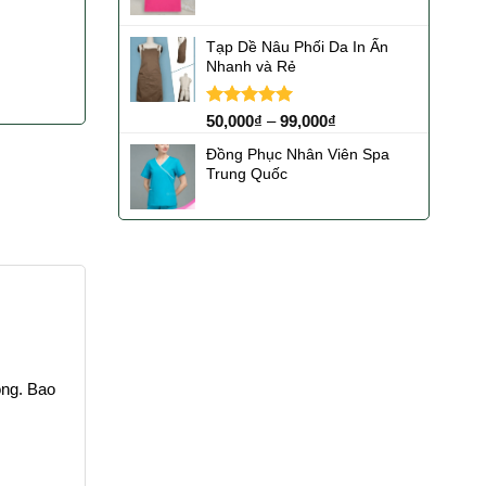
5
sao
Tạp Dề Nâu Phối Da In Ấn
Nhanh và Rẻ
Được xếp
50,000
₫
–
99,000
₫
hạng
5.00
5 sao
Đồng Phục Nhân Viên Spa
Trung Quốc
ộng. Bao