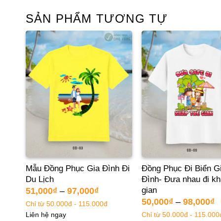
SẢN PHẨM TƯƠNG TỰ
Đi
Mẫu Đồng Phục Gia Đình Đi
Đồng Phục Đi Biển G
Du Lịch
Đình- Đưa nhau đi kh
gian
51,000
₫
–
97,000
₫
50,000
₫
–
98,000
₫
Chỉ từ 50.000đ - 115.000đ
Chỉ từ 50.000đ - 115.000
Liên hệ ngay