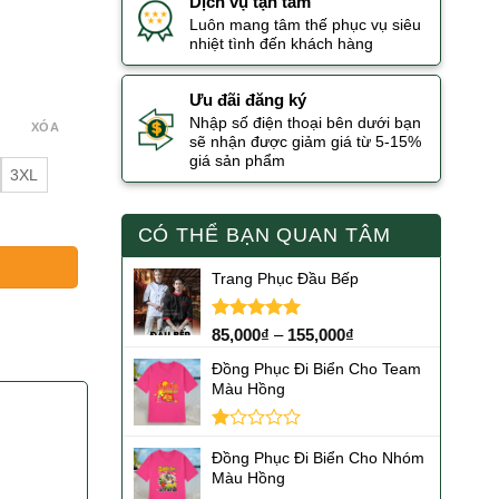
Dịch vụ tận tâm
Luôn mang tâm thế phục vụ siêu
nhiệt tình đến khách hàng
Ưu đãi đăng ký
Nhập số điện thoại bên dưới bạn
XÓA
sẽ nhận được giảm giá từ 5-15%
giá sản phẩm
3XL
CÓ THỂ BẠN QUAN TÂM
Trang Phục Đầu Bếp
Được xếp
85,000
₫
–
155,000
₫
hạng
5.00
5 sao
Đồng Phục Đi Biển Cho Team
Màu Hồng
Được
Đồng Phục Đi Biển Cho Nhóm
xếp
Màu Hồng
hạng
1.00