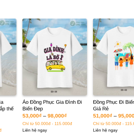
ia
Áo Đồng Phục Gia Đình Đi
Đồng Phục Đi Biể
ắp thế
Biển Đẹp
Giá Rẻ
53,000
₫
–
98,000
₫
51,000
₫
–
95,00
Chỉ từ 50.000đ - 115.000đ
Chỉ từ 50.000đ - 115
đ
Liên hệ ngay
Liên hệ ngay