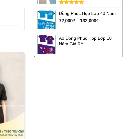
Được xếp
Đồng Phục Họp Lớp 40 Năm
hạng
5.00
5 sao
72,000
₫
–
132,000
₫
Áo Đồng Phục Họp Lớp 10
Năm Giá Rẻ