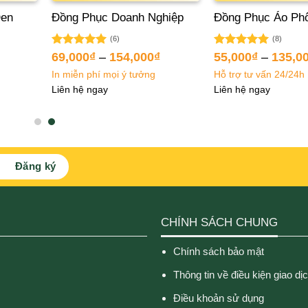
Đen
Đồng Phục Doanh Nghiệp
Đồng Phục Áo Ph
(6)
(8)
Được xếp
Được xếp
69,000
₫
–
154,000
₫
55,000
₫
–
135,0
hạng
5.00
hạng
5.00
In miễn phí mọi ý tưởng
Hỗ trợ tư vấn 24/24h
5 sao
5 sao
Liên hệ ngay
Liên hệ ngay
CHÍNH SÁCH CHUNG
Chính sách bảo mật
Thông tin về điều kiện giao dị
Điều khoản sử dụng