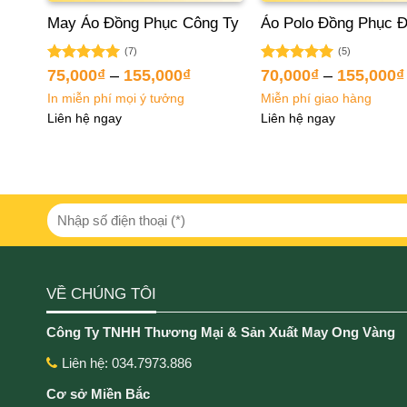
y
May Áo Đồng Phục Công Ty
Áo Polo Đồng Phục 
(7)
(5)
Được xếp
Được xếp
75,000
₫
–
155,000
₫
70,000
₫
–
155,000
₫
hạng
5.00
hạng
5.00
In miễn phí mọi ý tưởng
Miễn phí giao hàng
5 sao
5 sao
Liên hệ ngay
Liên hệ ngay
VỀ CHÚNG TÔI
Công Ty TNHH Thương Mại & Sản Xuất May Ong Vàng
Liên hệ: 034.7973.886
Cơ sở Miền Bắc