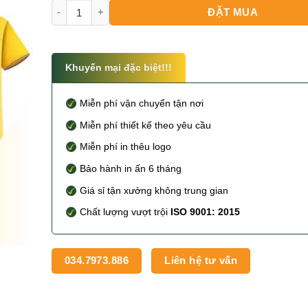
Đồng Phục Áo Phông Giá Rẻ số lượng
ĐẶT MUA
Khuyến mại đặc biệt!!!
Miễn phí vận chuyển tận nơi
Miễn phí thiết kế theo yêu cầu
Miễn phí in thêu logo
Bảo hành in ấn 6 tháng
Giá sỉ tận xưởng không trung gian
Chất lượng vượt trội
ISO 9001: 2015
034.7973.886
Liên hệ tư vấn