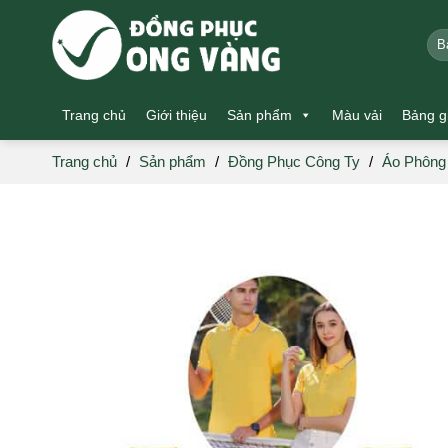
Skip
to
Tìm
kiế
content
Trang chủ
Giới thiệu
Sản phẩm
Màu vải
Bảng g
Trang chủ
/
Sản phẩm
/
Đồng Phục Công Ty
/
Áo Phông