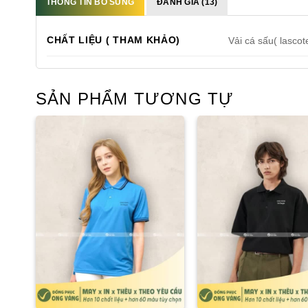
THÔNG TIN BỔ SUNG
ĐÁNH GIÁ (13)
CHẤT LIỆU ( THAM KHẢO)
Vải cá sấu( lascot
SẢN PHẨM TƯƠNG TỰ