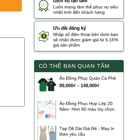
Dịch vụ tận tâm
Luôn mang tâm thế phục vụ siêu
nhiệt tình đến khách hàng
Ưu đãi đăng ký
Nhập số điện thoại bên dưới bạn
sẽ nhận được giảm giá từ 5-15%
giá sản phẩm
CÓ THỂ BẠN QUAN TÂM
Áo Đồng Phục Quán Cà Phê
89,000
₫
–
149,000
₫
Áo Đồng Phục Họp Lớp 20
Năm- Hơn 60 màu tùy chọn
giá rẻ
Tạp Dề Dài Giá Rẻ - May In
theo yêu cầu