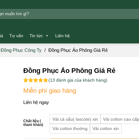
m:
iá
Tư vấn
Tin tức
Liên hệ
 Đồng Phục Công Ty
/
Đồng Phục Áo Phông Giá Rẻ
Đồng Phục Áo Phông Giá Rẻ
(
13
đánh giá của khách hàng)
5.00
13
trên 5
Miễn phí giao hàng
dựa trên
đánh giá
Liên hệ ngay
Vải cá sấu( lascote) xịn
Vải cotton cao cấ
Chất liệu (
tham khảo)
Vải cotton thường
Vải cotton xịn