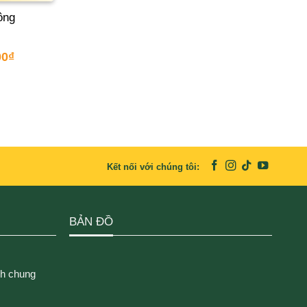
ông
00
₫
Kết nối với chúng tôi:
BẢN ĐỒ
ch chung