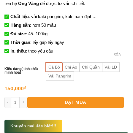
liên hệ
Ong Vàng
để được tư vấn chi tiết.
Chất liệu
: vải kaki pangrim, kaki nam định…
Hàng sẵn
: hơn 50 mẫu
Đủ size
: 45- 100kg
Thời gian
: lấy gấp lấy ngay
In, thêu
: theo yêu cầu
XÓA
Cả Bộ
Chỉ Áo
Chỉ Quần
Vải LD
Kiểu dáng( tính chất
minh họa)
Vải Pangrim
150,000
₫
Mẫu Quần Áo Công Nhân số lượng
ĐẶT MUA
Khuyến mại đặc biệt!!!