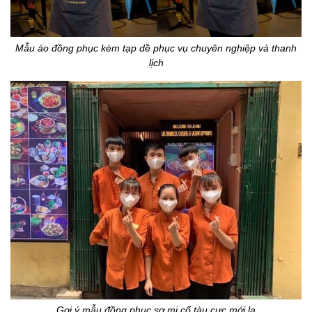
Mẫu áo đồng phục kèm tạp dề phục vụ chuyên nghiệp và thanh
lịch
Gợi ý mẫu đồng phục sơ mi cổ tàu cực mới lạ