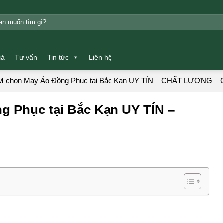
m:
iá
Tư vấn
Tin tức
Liên hệ
 chọn May Áo Đồng Phục tại Bắc Kạn UY TÍN – CHẤT LƯỢNG – 
 Phục tại Bắc Kạn UY TÍN –