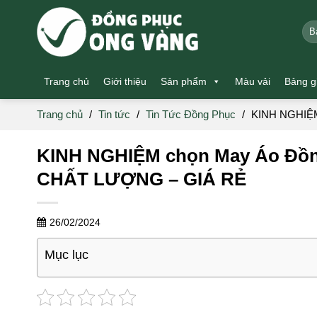
Skip
to
Tìm
kiế
content
Trang chủ
Giới thiệu
Sản phẩm
Màu vải
Bảng g
Trang chủ
/
Tin tức
/
Tin Tức Đồng Phục
/
KINH NGHIỆM
KINH NGHIỆM chọn May Áo Đồng
CHẤT LƯỢNG – GIÁ RẺ
26/02/2024
Mục lục