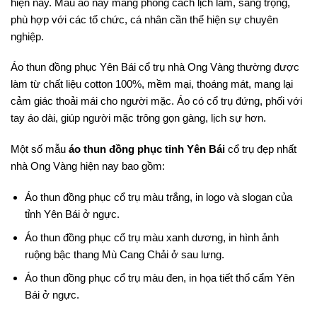
hiện nay. Mẫu áo này mang phong cách lịch lãm, sang trọng,
phù hợp với các tổ chức, cá nhân cần thể hiện sự chuyên
nghiệp.
Áo thun đồng phục Yên Bái cổ trụ nhà Ong Vàng thường được
làm từ chất liệu cotton 100%, mềm mại, thoáng mát, mang lại
cảm giác thoải mái cho người mặc. Áo có cổ trụ đứng, phối với
tay áo dài, giúp người mặc trông gọn gàng, lịch sự hơn.
Một số mẫu
áo thun đồng phục tỉnh Yên Bái
cổ trụ đẹp nhất
nhà Ong Vàng hiện nay bao gồm:
Áo thun đồng phục cổ trụ màu trắng, in logo và slogan của
tỉnh Yên Bái ở ngực.
Áo thun đồng phục cổ trụ màu xanh dương, in hình ảnh
ruộng bậc thang Mù Cang Chải ở sau lưng.
Áo thun đồng phục cổ trụ màu đen, in họa tiết thổ cẩm Yên
Bái ở ngực.