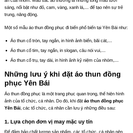
ấn của nhóm. Màu sắc áo thường là những tông màu tươi
sáng, nổi bật như đỏ, cam, vàng, xanh lá,… để tạo nên sự trẻ
trung, năng động.
Một số mẫu áo thun đồng phục đi biển phổ biến tại Yên Bái như:
Áo thun cổ tròn, tay ngắn, in hình ảnh biển, bãi cát,…
Áo thun cổ tim, tay ngắn, in slogan, câu nói vui,…
Áo thun cổ trụ, tay dài, in hình ảnh kỷ niệm của nhóm,…
Những lưu ý khi đặt áo thun đồng
phục Yên Bái
Áo thun đồng phục là một trang phục quan trọng, thể hiện hình
ảnh của tổ chức, cá nhân. Do đó, khi đặt
áo thun đồng phục
Yên Bái
, các tổ chức, cá nhân cần lưu ý những điều sau:
1. Lựa chọn đơn vị may mặc uy tín
Để đảm bảo chất lượng sản phẩm, các tổ chức, cá nhân nên