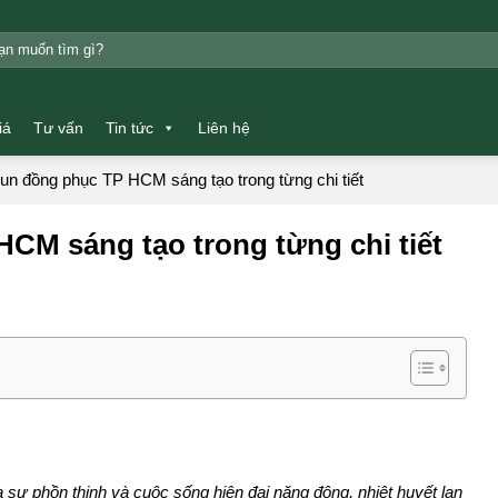
m:
iá
Tư vấn
Tin tức
Liên hệ
un đồng phục TP HCM sáng tạo trong từng chi tiết
CM sáng tạo trong từng chi tiết
a sự phồn thịnh và cuộc sống hiện đại năng động, nhiệt huyết lan