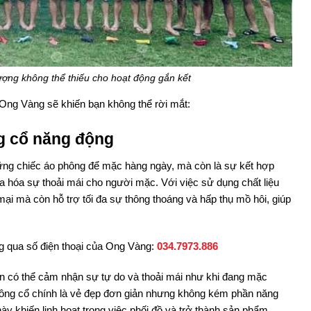
ượng không thể thiếu cho hoạt động gắn kết
 Ong Vàng sẽ khiến bạn không thể rời mắt:
g cổ năng động
ững chiếc áo phông để mặc hàng ngày, mà còn là sự kết hợp
đa hóa sự thoải mái cho người mặc. Với việc sử dụng chất liệu
i mà còn hỗ trợ tối đa sự thông thoáng và hấp thụ mồ hôi, giúp
ng qua số điện thoại của Ong Vàng:
034.7973.886
bạn có thể cảm nhận sự tự do và thoải mái như khi đang mặc
hông cổ chính là vẻ đẹp đơn giản nhưng không kém phần năng
ày khiến linh hoạt trong việc phối đồ và trở thành sản phẩm