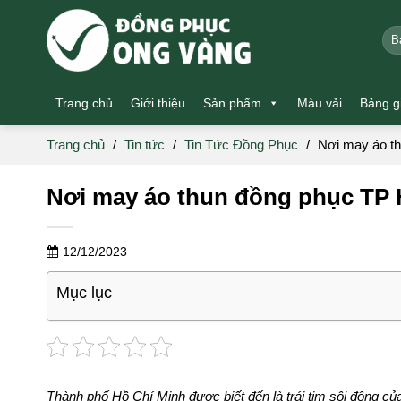
Skip
to
Tìm
kiế
content
Trang chủ
Giới thiệu
Sản phẩm
Màu vải
Bảng g
Trang chủ
/
Tin tức
/
Tin Tức Đồng Phục
/
Nơi may áo th
Nơi may áo thun đồng phục TP H
12/12/2023
Mục lục
Thành phố Hồ Chí Minh được biết đến là trái tim sôi động củ