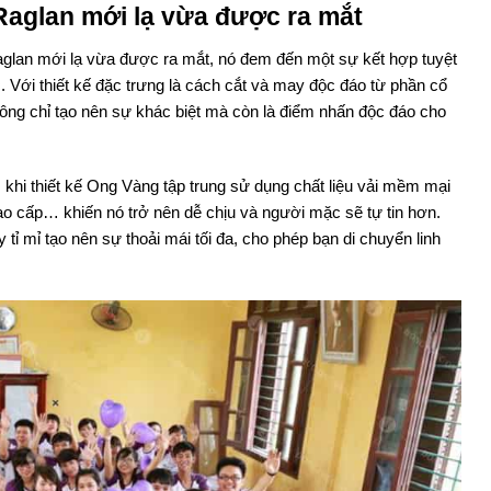
Raglan mới lạ vừa được ra mắt
Raglan mới lạ vừa được ra mắt, nó đem đến một sự kết hợp tuyệt
 Với thiết kế đặc trưng là cách cắt và may độc đáo từ phần cổ
ng chỉ tạo nên sự khác biệt mà còn là điểm nhấn độc đáo cho
 khi thiết kế Ong Vàng tập trung sử dụng chất liệu vải mềm mại
cao cấp… khiến nó trở nên dễ chịu và người mặc sẽ tự tin hơn.
tỉ mỉ tạo nên sự thoải mái tối đa, cho phép bạn di chuyển linh