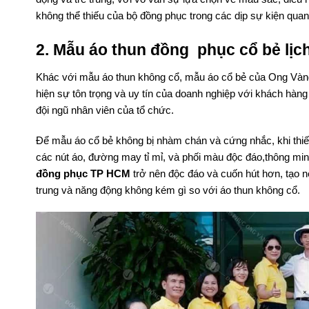
không thể thiếu của bộ đồng phục trong các dịp sự kiện quan
2. Mẫu áo thun đồng phục cổ bẻ lịch
Khác với mẫu áo thun không cổ, mẫu áo cổ bẻ của Ong Vàng 
hiện sự tôn trọng và uy tín của doanh nghiệp với khách hàng 
đội ngũ nhân viên của tổ chức.
Để mẫu áo cổ bẻ không bị nhàm chán và cứng nhắc, khi thiết k
các nút áo, đường may tỉ mỉ, và phối màu độc đáo,thông mi
đồng phục TP HCM
trở nên độc đáo và cuốn hút hơn, tạo 
trung và năng động không kém gì so với áo thun không cổ.