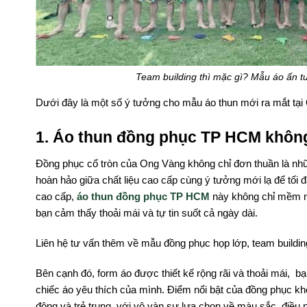
Team building thì mặc gì? Mẫu áo ấn t
Dưới đây là một số ý tưởng cho mẫu áo thun mới ra mắt tại
1. Áo thun đồng phục TP HCM khôn
Đồng phục cổ tròn của Ong Vàng không chỉ đơn thuần là nh
hoàn hảo giữa chất liệu cao cấp cùng ý tưởng mới lạ để tối 
cao cấp,
áo thun đồng phục TP HCM
này không chỉ mềm mạ
bạn cảm thấy thoải mái và tự tin suốt cả ngày dài.
Liên hệ tư vấn thêm về mẫu đồng phục họp lớp, team buildi
Bên cạnh đó, form áo được thiết kế rộng rãi và thoải mái, 
chiếc áo yêu thích của mình. Điểm nổi bật của đồng phục k
động và trẻ trung, với vô vàn sự lựa chọn về màu sắc, điều n