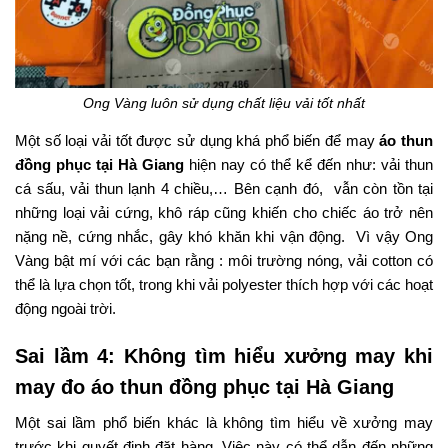
Ong Vàng luôn sử dụng chất liệu vải tốt nhất
Một số loại vải tốt được sử dụng khá phổ biến để may
áo thun
đồng phục tại Hà Giang
hiện nay có thể kể đến như: vải thun
cá sấu, vải thun lạnh 4 chiều,… Bên cạnh đó, vẫn còn tồn tại
những loại vải cứng, khô ráp cũng khiến cho chiếc áo trở nên
nặng nề, cứng nhắc, gây khó khăn khi vận động. Vì vậy Ong
Vàng bật mí với các bạn rằng : môi trường nóng, vải cotton có
thể là lựa chọn tốt, trong khi vải polyester thích hợp với các hoạt
động ngoài trời.
Sai lầm 4: Không tìm hiểu xưởng may khi
may đo áo thun đồng phục tại Hà Giang
Một sai lầm phổ biến khác là không tìm hiểu về xưởng may
trước khi quyết định đặt hàng. Việc này có thể dẫn đến những